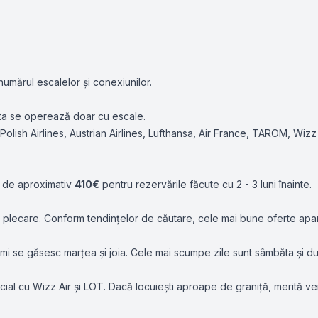
 numărul escalelor și conexiunilor.
uta se operează doar cu escale.
Polish Airlines
,
Austrian Airlines
,
Lufthansa
,
Air France
,
TAROM
,
Wizz 
e de aproximativ
410€
pentru rezervările făcute cu 2 - 3 luni înainte.
 plecare. Conform tendințelor de căutare, cele mai bune oferte apar 
Miami se găsesc marțea și joia. Cele mai scumpe zile sunt sâmbăta și d
ecial cu Wizz Air și LOT. Dacă locuiești aproape de graniță, merită ver