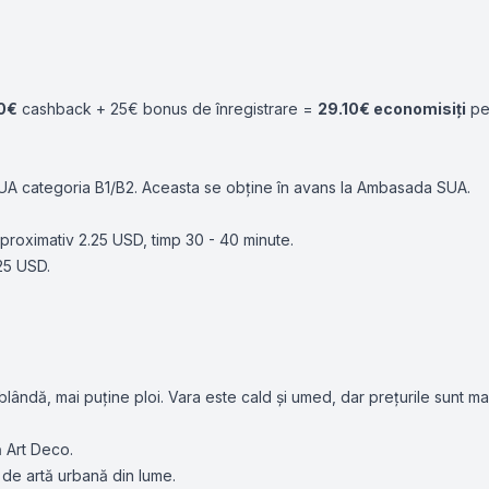
10€
cashback + 25€ bonus de înregistrare =
29.10€ economisiți
pen
SUA categoria B1/B2. Aceasta se obține în avans la Ambasada SUA.
roximativ 2.25 USD, timp 30 - 40 minute.
.25 USD.
blândă, mai puține ploi. Vara este cald și umed, dar prețurile sunt mai
ă Art Deco.
 de artă urbană din lume.