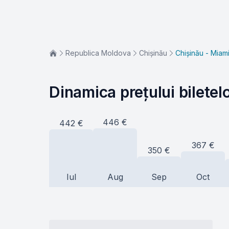
Republica Moldova
Chișinău
Chișinău - Miam
Dinamica prețului biletel
446
€
442
€
367
€
350
€
Iul
Aug
Sep
Oct