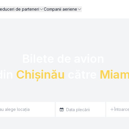
educeri de parteneri
Companii aeriene
Bilete de avion 

din 
Chișinău
 către 
Miam
Întoarc