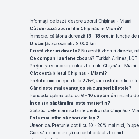
Informații de bază despre zborul Chișinău - Miami
Cât durează zborul din Chișinău în Miami?
În medie, călătoria durează
13 - 18 ore
, în funcție de
Distanță:
aproximativ 9 000 km.
Există zboruri directe?
Nu există zboruri directe, r
Ce companii aeriene zboară?
Turkish Airlines
,
LOT 
Prețuri și economii pentru zborurile Chișinău - Miami
Cât costă biletul Chișinău - Miami?
Prețul minim începe de la
275€
, iar costul mediu est
Când este mai avantajos să cumperi biletele?
Perioada optimă este cu
6 - 10 săptămâni
înainte de
În ce zi a săptămânii este mai ieftin?
Statistic, cele mai mici tarife pentru ruta Chișinău - 
Este mai ieftin să zbori din Iași?
Uneori da. Prețurile pot fi cu 10 - 20% mai mici, în sp
Cum să economisești cu cashback-ul zbor.md