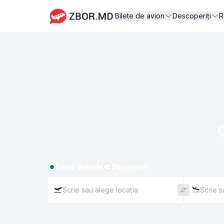
Bilete de avion
Descoperiți
R
Într-o direcție
Dus-întors