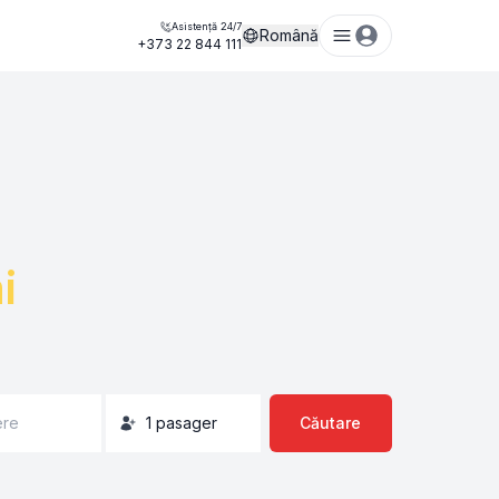
Asistență 24/7
Română
+373 22 844 111
i
ere
1
pasager
Căutare