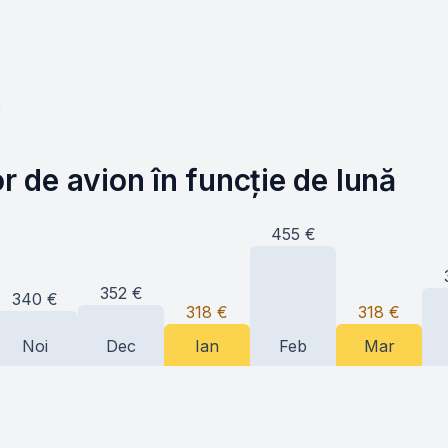
i
or de avion în funcție de lună
455
€
352
€
340
€
318
€
318
€
Noi
Dec
Ian
Feb
Mar