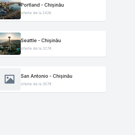
Portland - Chișinău
oferte de la 242€
Seattle - Chișinău
oferte de la 327€
San Antonio - Chișinău
oferte de la 357€