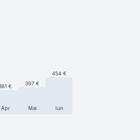
454
€
397
€
381
€
Apr
Mai
Iun