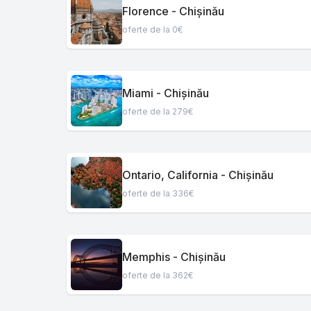
Florence - Chișinău
oferte de la 0€
Miami - Chișinău
oferte de la 279€
Ontario, California - Chișinău
oferte de la 336€
Memphis - Chișinău
oferte de la 362€