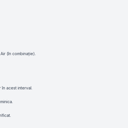
Air
(în combinație).
în acest interval.
uminica.
ificat.