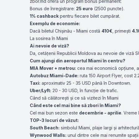
zbor.md oferă un program bonus permanent:
Bonus de înregistrare:
25 euro
(2500 puncte).
1% cashback
pentru fiecare bilet cumpărat.
Exemplu de economie:
Dacă biletul Chișinău - Miami costă
410€
, primești
4.
La sosirea în Miami
Ai nevoie de viză?
Da, cetățenii Republicii Moldova au nevoie de viză 
Cum ajungi din aeroportul Miami în centru?
MIA Mover + metrou:
cea mai economică opțiune, ap
Autobuz Miami-Dade:
ruta 150 Airport Flyer, cost 2
Taxi:
aproximativ 25 - 35 USD până în Downtown.
Uber/Lyft:
20 - 30 USD, în funcție de trafic.
Când să călătorești și ce să vizitezi în Miami
Când este cel mai bine să zbori în Miami?
Cel mai bun sezon este
decembrie - aprilie
. Vreme 
TOP-3 locuri de văzut:
South Beach:
simbolul Miami, plaje largi și arhitectur
Wynwood Walls:
unul dintre cele mai renumite spații