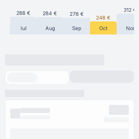
312
€
288
€
284
€
278
€
248
€
Iul
Aug
Sep
Oct
Noi