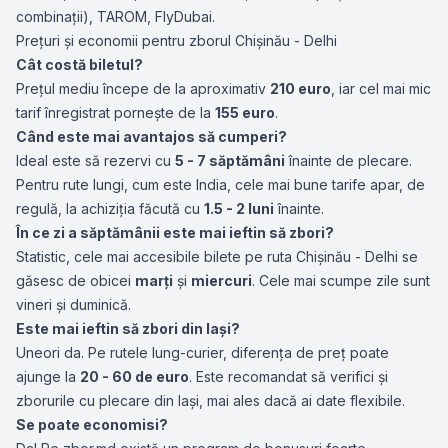
combinații),
TAROM
,
FlyDubai
.
Prețuri și economii pentru zborul Chișinău - Delhi
Cât costă biletul?
Prețul mediu începe de la aproximativ
210 euro
, iar cel mai mic
tarif înregistrat pornește de la
155 euro
.
Când este mai avantajos să cumperi?
Ideal este să rezervi cu
5 - 7 săptămâni
înainte de plecare.
Pentru rute lungi, cum este India, cele mai bune tarife apar, de
regulă, la achiziția făcută cu
1.5 - 2 luni
înainte.
În ce zi a săptămânii este mai ieftin să zbori?
Statistic, cele mai accesibile bilete pe ruta Chișinău - Delhi se
găsesc de obicei
marți
și
miercuri
. Cele mai scumpe zile sunt
vineri și duminică.
Este mai ieftin să zbori din Iași?
Uneori da. Pe rutele lung-curier, diferența de preț poate
ajunge la
20 - 60 de euro
. Este recomandat să verifici și
zborurile cu plecare din Iași, mai ales dacă ai date flexibile.
Se poate economisi?