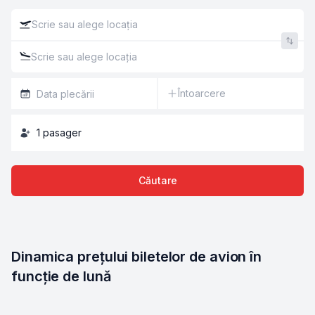
Întoarcere
1
pasager
Căutare
Dinamica prețului biletelor de avion în 
funcție de lună