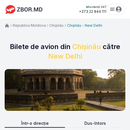
Asistență 24/7
+373 22 844 111
Republica Moldova
Chișinău
Chișinău - New Delhi
Bilete de avion din
Chișinău
către
New Delhi
Într-o direcție
Dus-întors