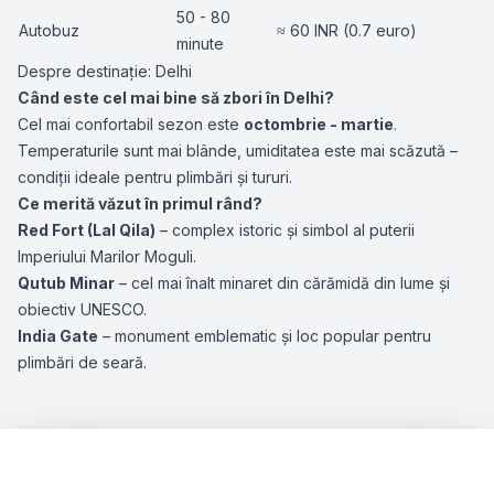
50 - 80
Autobuz
≈ 60 INR (0.7 euro)
minute
Despre destinație: Delhi
Când este cel mai bine să zbori în Delhi?
Cel mai confortabil sezon este
octombrie - martie
.
Temperaturile sunt mai blânde, umiditatea este mai scăzută –
condiții ideale pentru plimbări și tururi.
Ce merită văzut în primul rând?
Red Fort (Lal Qila)
– complex istoric și simbol al puterii
Imperiului Marilor Moguli.
Qutub Minar
– cel mai înalt minaret din cărămidă din lume și
obiectiv UNESCO.
India Gate
– monument emblematic și loc popular pentru
plimbări de seară.