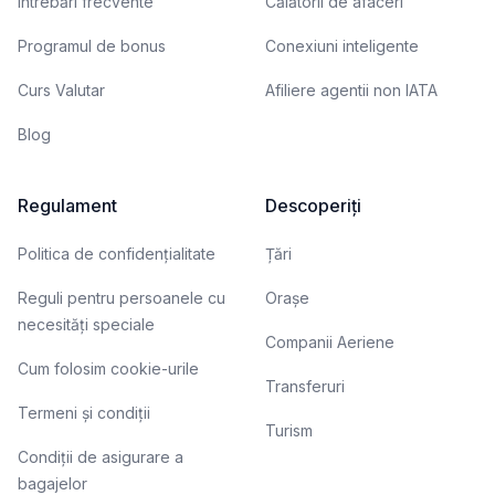
Întrebări frecvente
Călătorii de afaceri
Programul de bonus
Conexiuni inteligente
Curs Valutar
Afiliere agentii non IATA
Blog
Regulament
Descoperiți
Politica de confidențialitate
Țări
Reguli pentru persoanele cu
Orașe
necesități speciale
Companii Aeriene
Cum folosim cookie-urile
Transferuri
Termeni și condiții
Turism
Condiții de asigurare a
bagajelor