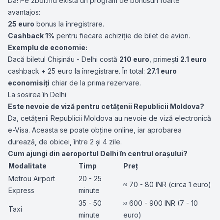
Da! Pe zbor.md există un program de bonusuri foarte
avantajos:
25 euro
bonus la înregistrare.
Cashback 1%
pentru fiecare achiziție de bilet de avion.
Exemplu de economie:
Dacă biletul Chișinău - Delhi costă
210 euro
, primești
2.1 euro
cashback + 25 euro la înregistrare. În total:
27.1 euro
economisiți
chiar de la prima rezervare.
La sosirea în Delhi
Este nevoie de viză pentru cetățenii Republicii Moldova?
Da, cetățenii Republicii Moldova au nevoie de viză electronică
e-Visa. Aceasta se poate obține online, iar aprobarea
durează, de obicei, între 2 și 4 zile.
Cum ajungi din aeroportul Delhi în centrul orașului?
Modalitate
Timp
Preț
Metrou Airport
20 - 25
≈ 70 - 80 INR (circa 1 euro)
Express
minute
35 - 50
≈ 600 - 900 INR (7 - 10
Taxi
minute
euro)