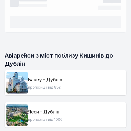
Авіарейси з міст поблизу Кишинів до 
Дублін
Бакеу - Дублін
пропозиції від 85€
Ясси - Дублін
пропозиції від 100€