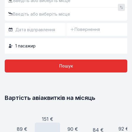
Повернення
1
пасажир
Пошук
Вартість авіаквитків на місяць
151
€
92
€
90
€
89
€
84
€