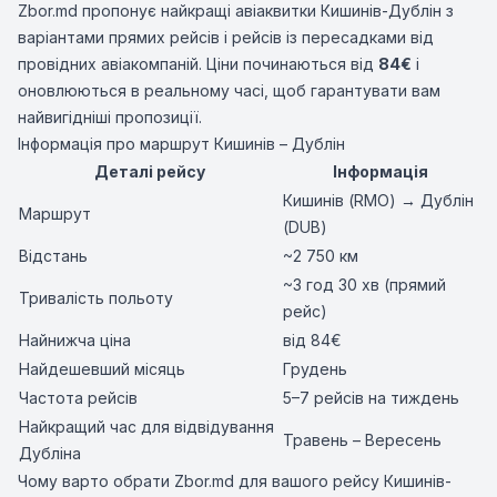
Zbor.md пропонує найкращі авіаквитки Кишинів-Дублін з
варіантами прямих рейсів і рейсів із пересадками від
провідних авіакомпаній. Ціни починаються від
84€
і
оновлюються в реальному часі, щоб гарантувати вам
найвигідніші пропозиції.
Інформація про маршрут Кишинів – Дублін
Деталі рейсу
Інформація
Кишинів (RMO) → Дублін
Маршрут
(DUB)
Відстань
~2 750 км
~3 год 30 хв (прямий
Тривалість польоту
рейс)
Найнижча ціна
від 84€
Найдешевший місяць
Грудень
Частота рейсів
5–7 рейсів на тиждень
Найкращий час для відвідування
Травень – Вересень
Дубліна
Чому варто обрати Zbor.md для вашого рейсу Кишинів-