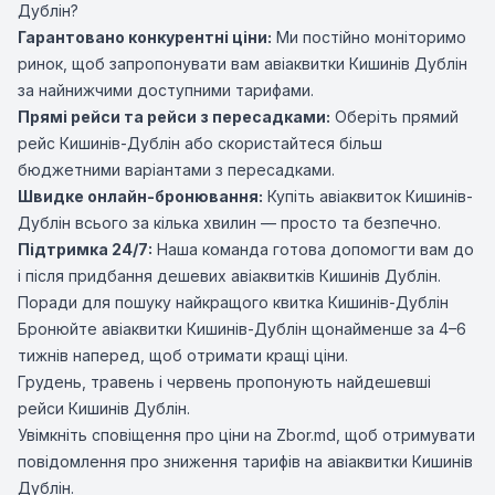
Дублін?
Гарантовано конкурентні ціни:
Ми постійно моніторимо
ринок, щоб запропонувати вам авіаквитки Кишинів Дублін
за найнижчими доступними тарифами.
Прямі рейси та рейси з пересадками:
Оберіть прямий
рейс Кишинів-Дублін або скористайтеся більш
бюджетними варіантами з пересадками.
Швидке онлайн-бронювання:
Купіть авіаквиток Кишинів-
Дублін всього за кілька хвилин — просто та безпечно.
Підтримка 24/7:
Наша команда готова допомогти вам до
і після придбання дешевих авіаквитків Кишинів Дублін.
Поради для пошуку найкращого квитка Кишинів-Дублін
Бронюйте авіаквитки Кишинів-Дублін щонайменше за 4–6
тижнів наперед, щоб отримати кращі ціни.
Грудень, травень і червень пропонують найдешевші
рейси Кишинів Дублін.
Увімкніть сповіщення про ціни на Zbor.md, щоб отримувати
повідомлення про зниження тарифів на авіаквитки Кишинів
Дублін.