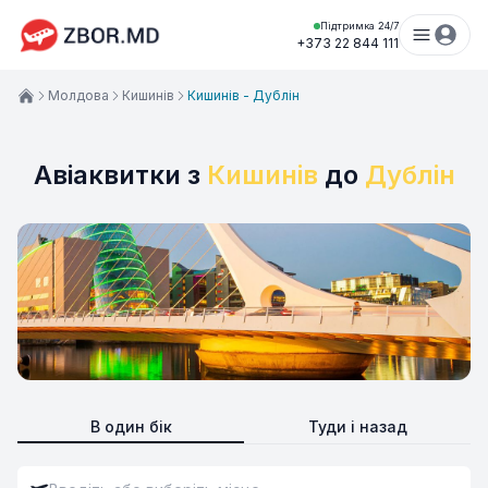
Підтримка 24/7
+373 22 844 111
Молдова
Кишинів
Кишинів - Дублін
Авіаквитки з
Кишинів
до
Дублін
В один бік
Туди і назад