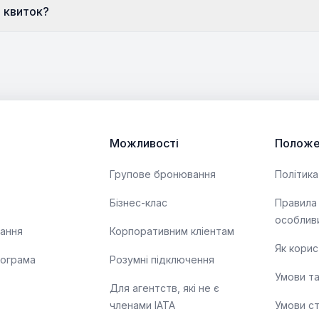
 квиток?
Можливості
Положе
Групове бронювання
Політика
Бізнес-клас
Правила
особлив
тання
Корпоративним кліентам
Як корис
рограма
Розумні підключення
Умови т
Для агентств, які не є
членами IATA
Умови с