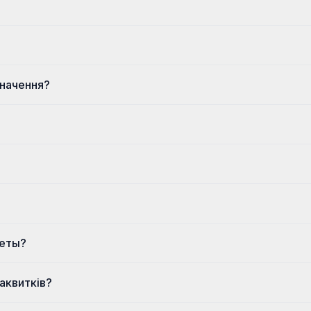
значення?
леты?
аквитків?