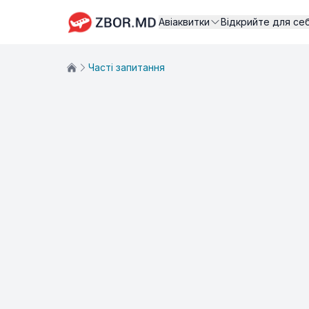
Авіаквитки
Відкрийте для се
Часті запитання