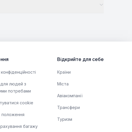
ння
Відкрийте для себе
 конфіденційності
Країни
 для людей з
Міста
ими потребами
Авіакомпанії
туватися cookie
Трансфери
а положення
Туризм
трахування багажу