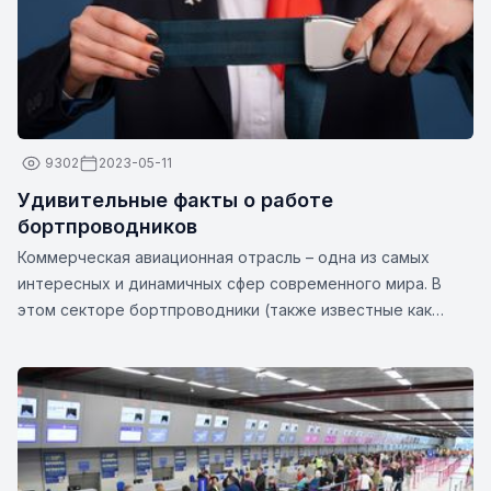
9302
2023-05-11
Удивительные факты о работе
бортпроводников
Коммерческая авиационная отрасль – одна из самых
интересных и динамичных сфер современного мира. В
этом секторе бортпроводники (также известные как
бортпроводники или бортпроводники) играют важную
роль в обеспечении безопасности и комфорта
пассажиров. Эти непревзойденные профессионалы — это
нечто большее, чем просто их кажущиеся улыбки и
стильная униформа. Вот несколько интересных фактов о
бортпроводниках: