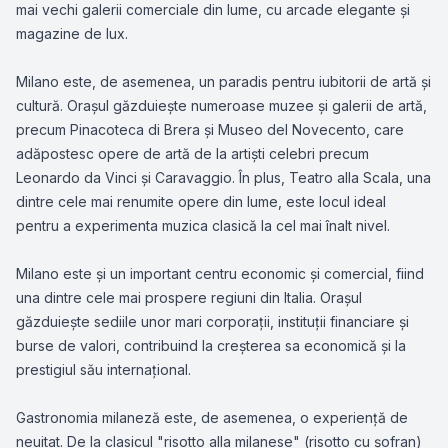
mai vechi galerii comerciale din lume, cu arcade elegante și
magazine de lux.
Milano este, de asemenea, un paradis pentru iubitorii de artă și
cultură. Orașul găzduiește numeroase muzee și galerii de artă,
precum Pinacoteca di Brera și Museo del Novecento, care
adăpostesc opere de artă de la artiști celebri precum
Leonardo da Vinci și Caravaggio. În plus, Teatro alla Scala, una
dintre cele mai renumite opere din lume, este locul ideal
pentru a experimenta muzica clasică la cel mai înalt nivel.
Milano este și un important centru economic și comercial, fiind
una dintre cele mai prospere regiuni din Italia. Orașul
găzduiește sediile unor mari corporații, instituții financiare și
burse de valori, contribuind la creșterea sa economică și la
prestigiul său internațional.
Gastronomia milaneză este, de asemenea, o experiență de
neuitat. De la clasicul "risotto alla milanese" (risotto cu șofran)