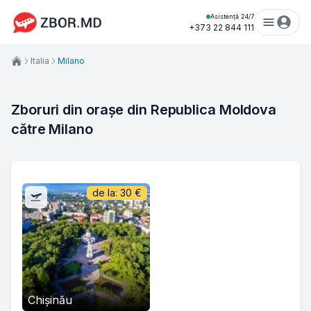
Asistență 24/7
+373 22 844 111
Italia
Milano
Zboruri din orașe din Republica Moldova 
către Milano
de la:
30
€
Chișinău