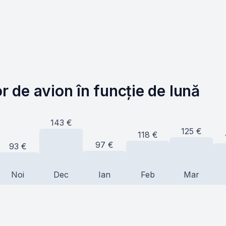
or de avion în funcție de lună
143
€
125
€
118
€
97
€
93
€
Noi
Dec
Ian
Feb
Mar