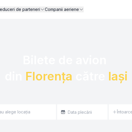
educeri de parteneri
Companii aeriene
Bilete de avion 

din 
Florența
 către 
Iași
Întoarc