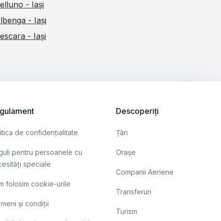
elluno - Iași
lbenga - Iași
escara - Iași
gulament
Descoperiți
itica de confidențialitate
Țări
uli pentru persoanele cu
Orașe
esități speciale
Companii Aeriene
 folosim cookie-urile
Transferuri
meni și condiții
Turism