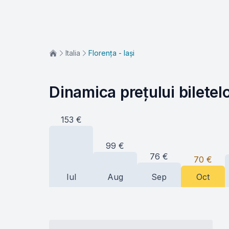
Italia
Florența - Iași
Dinamica prețului biletel
153
€
99
€
76
€
70
€
Iul
Aug
Sep
Oct