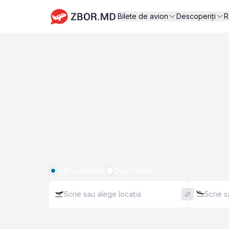
Bilete de avion
Descoperiți
R
Într-o direcție
Dus-întors