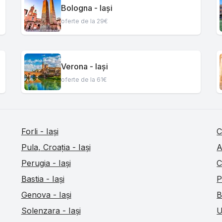
Bologna - Iași
oferte de la 29€
Verona - Iași
oferte de la 61€
Forli - Iași
C
Pula, Croația - Iași
A
Perugia - Iași
C
Bastia - Iași
P
Genova - Iași
B
Solenzara - Iași
U