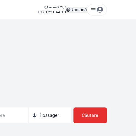
Asistență 24/7
Română
+373 22 844 111
ere
1
pasager
Căutare