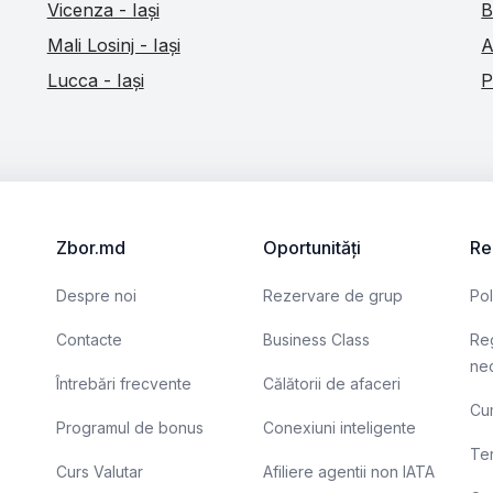
Vicenza - Iași
B
Mali Losinj - Iași
A
Lucca - Iași
P
Zbor.md
Oportunități
Re
Despre noi
Rezervare de grup
Pol
Contacte
Business Class
Reg
nec
Întrebări frecvente
Călătorii de afaceri
Cum
Programul de bonus
Conexiuni inteligente
Ter
Curs Valutar
Afiliere agentii non IATA