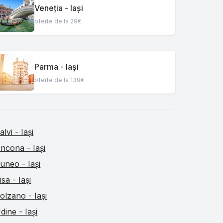
Veneția - Iași
oferte de la 29€
Parma - Iași
oferte de la 139€
alvi - Iași
ncona - Iași
uneo - Iași
isa - Iași
olzano - Iași
dine - Iași