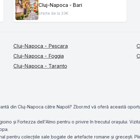
Cluj-Napoca - Bari
oferte de la 33€
Cluj-Napoca - Pescara
C
Cluj-Napoca - Foggia
C
Cluj-Napoca - Taranto
tivantă din Cluj-Napoca către Napoli? Zbor.md vă oferă această oportu
ioino și Fortezza dell'Almo pentru o privire în trecutul orașului. Vizit
ropa.
pentru colecțiile sale bogate de artefacte romane și grecești. Plimbă