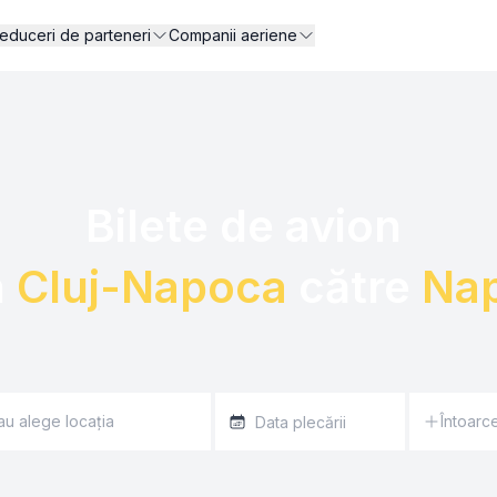
educeri de parteneri
Companii aeriene
Bilete de avion 

 
Cluj-Napoca
 către 
Nap
Întoarc