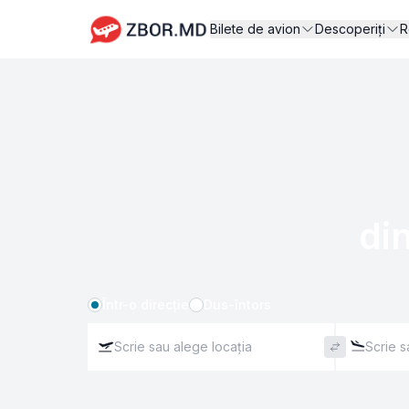
Bilete de avion
Descoperiți
R
din
Într-o direcție
Dus-întors