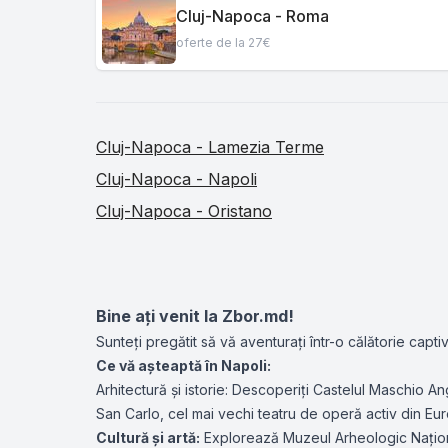
Cluj-Napoca - Roma
oferte de la 27€
Cluj-Napoca - Lamezia Terme
Cluj-Napoca - Napoli
Cluj-Napoca - Oristano
Bine ați venit la Zbor.md!
Sunteți pregătit să vă aventurați într-o călătorie cap
Ce vă așteaptă în Napoli:
Arhitectură și istorie: Descoperiți Castelul Maschio Ang
San Carlo, cel mai vechi teatru de operă activ din Eu
Cultură și artă:
Explorează Muzeul Arheologic Național 