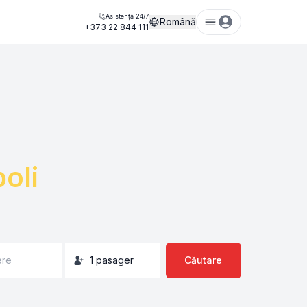
Asistență 24/7
Română
+373 22 844 111
oli
ere
1
pasager
Căutare