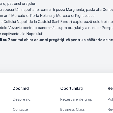
ro, patronul orașului.
cu specialități napolitane, cum ar fi pizza Margherita, pasta alla Genov
um ar fi Mercato di Porta Nolana și Mercato di Pignasecca.
olfului Napoli de la Castelul Sant'Elmo și explorează cele trei insule
muntele Vezuviu pentru o panoramă asupra orașului și a ruinelor Pompe
 captivante ale Napolului!
 cu Zbor.md chiar acum și pregătiți-vă pentru o călătorie de neui
Zbor.md
Oportunități
Re
Despre noi
Rezervare de grup
Pol
Contacte
Business Class
Reg