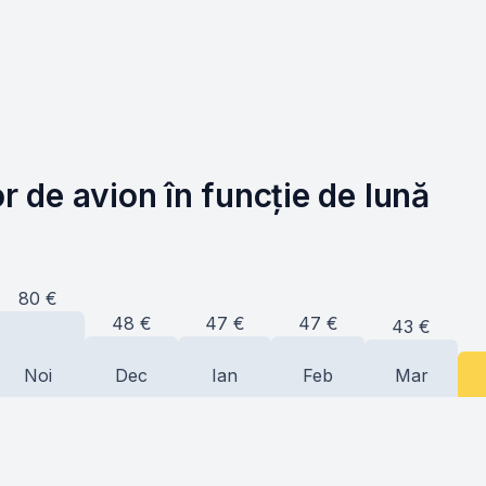
or de avion în funcție de lună
80
€
48
€
47
€
47
€
43
€
Noi
Dec
Ian
Feb
Mar