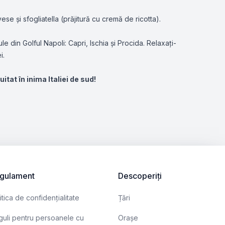
ese și sfogliatella (prăjitură cu cremă de ricotta).
 din Golful Napoli: Capri, Ischia și Procida. Relaxați-
i.
tat în inima Italiei de sud!
gulament
Descoperiți
itica de confidențialitate
Țări
uli pentru persoanele cu
Orașe