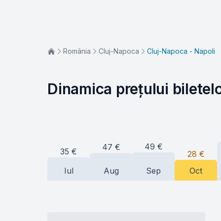
România
Cluj-Napoca
Cluj-Napoca - Napoli
Dinamica prețului biletel
49
€
47
€
35
€
28
€
Iul
Aug
Sep
Oct