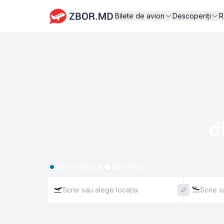
Bilete de avion
Descoperiți
R
d
Într-o direcție
Dus-întors