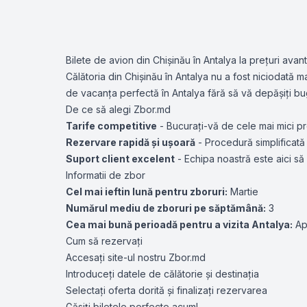
Bilete de avion din Chișinău în Antalya la prețuri avan
Călătoria din Chișinău în Antalya nu a fost niciodată m
de vacanța perfectă în Antalya fără să vă depășiți bu
De ce să alegi Zbor.md
Tarife competitive
- Bucurați-vă de cele mai mici pr
Rezervare rapidă și ușoară
- Procedură simplificat
Suport client excelent
- Echipa noastră este aici să 
Informatii de zbor
Cel mai ieftin lună pentru zboruri:
Martie
Numărul mediu de zboruri pe săptămână:
3
Cea mai bună perioadă pentru a vizita Antalya:
Apr
Cum să rezervați
Accesați site-ul nostru Zbor.md
Introduceți datele de călătorie și destinația
Selectați oferta dorită și finalizați rezervarea
Găsiți biletele perfecte acum!