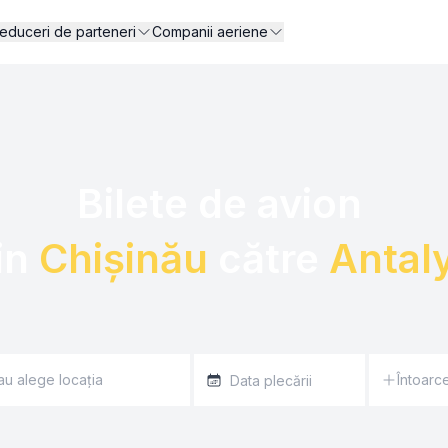
educeri de parteneri
Companii aeriene
Bilete de avion 

in 
Chișinău
 către 
Antal
Întoarc