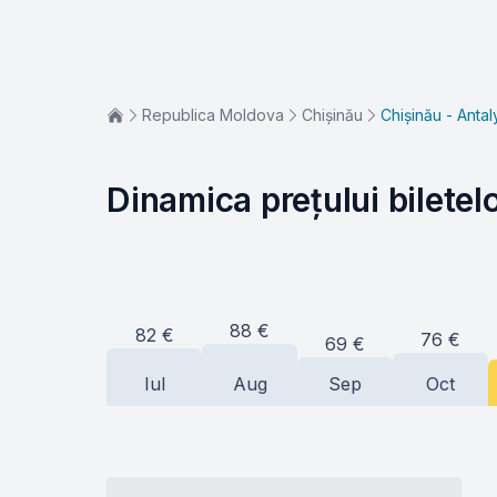
Republica Moldova
Chișinău
Chișinău - Antal
Dinamica prețului biletel
88
€
82
€
76
€
69
€
Iul
Aug
Sep
Oct