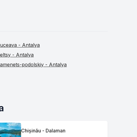
uceava - Antalya
eltsy - Antalya
amenets-podolskiy - Antalya
a
Chișinău - Dalaman