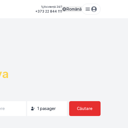
Asistență 24/7
Română
+373 22 844 111
ya
ere
1
pasager
Căutare