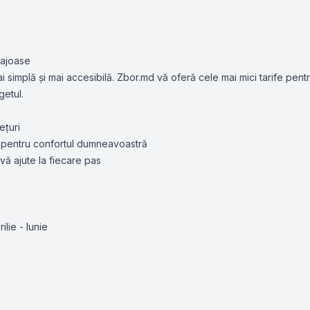
tajoase
ai simplă și mai accesibilă. Zbor.md vă oferă cele mai mici tarife pentr
getul.
ețuri
ă pentru confortul dumneavoastră
vă ajute la fiecare pas
ilie - Iunie