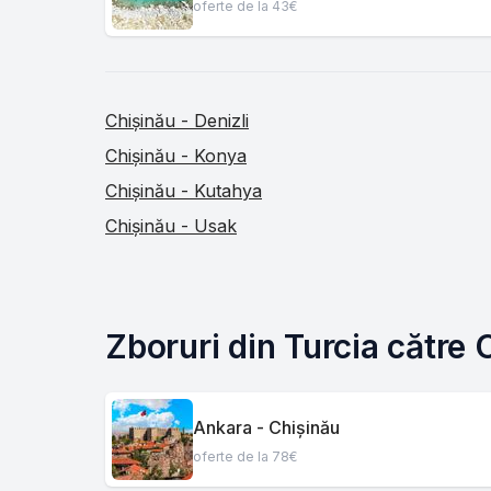
oferte de la 43€
Chișinău - Denizli
Chișinău - Konya
Chișinău - Kutahya
Chișinău - Usak
Zboruri din Turcia către 
Ankara - Chișinău
oferte de la 78€