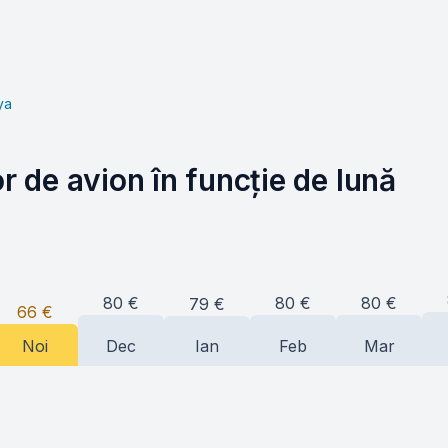
ya
or de avion în funcție de lună
80
€
80
€
80
€
79
€
66
€
Noi
Dec
Ian
Feb
Mar