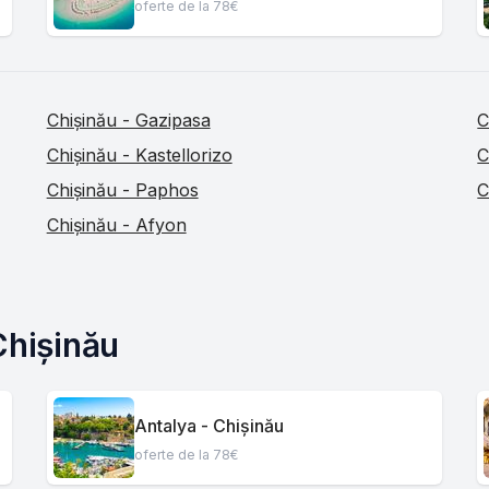
oferte de la 78€
Chișinău - Gazipasa
C
Chișinău - Kastellorizo
C
Chișinău - Paphos
C
Chișinău - Afyon
Chișinău
Antalya - Chișinău
oferte de la 78€