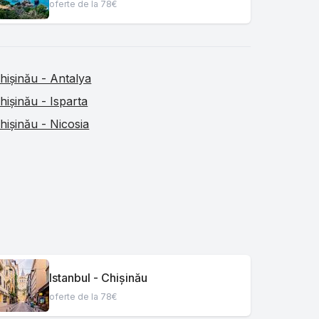
oferte de la 78€
hișinău - Antalya
hișinău - Isparta
hișinău - Nicosia
Istanbul - Chișinău
oferte de la 78€