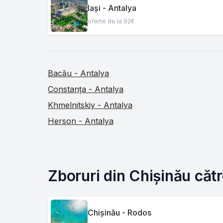
Iași - Antalya
oferte de la 92€
Bacău - Antalya
Constanța - Antalya
Khmelnitskiy - Antalya
Herson - Antalya
Zboruri din Chișinău cătr
Chișinău - Rodos