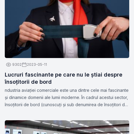
de compania aeriană.
9302
2023-05-11
Lucruri fascinante pe care nu le știai despre
însoțitorii de bord
ndustria aviației comerciale este una dintre cele mai fascinante
și dinamice domenii ale lumii moderne. În cadrul acestui sector,
însoțitorii de bord (cunoscuți și sub denumirea de însoțitori de
zbor sau stewardese) joacă un rol esențial în asigurarea
siguranței și confortului pasagerilor.