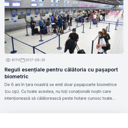
8170
2017-09-25
Reguli esențiale pentru călătoria cu pașaport
biometric
De 6 ani în țara noastră se emit doar pașapoarte biometrice
(cu cip). Cu toate acestea, nu toți conaționalii noștri care
intenționează să călătorească peste hotare cunosc toate
nuanțele acestui subiect. Zbor.md a hotărât să vă atragă
atenția la aspectele esențiale ce țin de perfectarea
pașaportului biometric, precum și facilitățile pe care le oferă
acest tip de document.