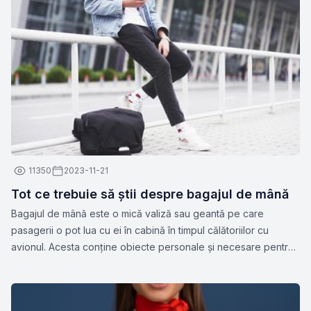
11350
2023-11-21
Tot ce trebuie să știi despre bagajul de mână
Bagajul de mână este o mică valiză sau geantă pe care
pasagerii o pot lua cu ei în cabină în timpul călătoriilor cu
avionul. Acesta conține obiecte personale și necesare pentru
călătorie, cum ar fi documente, medicamente, gadget-uri,
haine de schimb sau alte articole esențiale. Dimensiunile și
greutatea permise pentru bagajul de mână pot varia în funcție