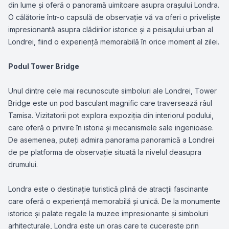
din lume și oferă o panoramă uimitoare asupra orașului Londra.
O călătorie într-o capsulă de observație vă va oferi o priveliște
impresionantă asupra clădirilor istorice și a peisajului urban al
Londrei, fiind o experiență memorabilă în orice moment al zilei.
Podul Tower Bridge
Unul dintre cele mai recunoscute simboluri ale Londrei, Tower
Bridge este un pod basculant magnific care traversează râul
Tamisa. Vizitatorii pot explora expoziția din interiorul podului,
care oferă o privire în istoria și mecanismele sale ingenioase.
De asemenea, puteți admira panorama panoramică a Londrei
de pe platforma de observație situată la nivelul deasupra
drumului.
Londra este o destinație turistică plină de atracții fascinante
care oferă o experiență memorabilă și unică. De la monumente
istorice și palate regale la muzee impresionante și simboluri
arhitecturale, Londra este un oraș care te cucereste prin