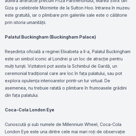
admira artefacte precum Friza Parthenonului, Marea Sfinx din
Giza și celebrele Morminte de la Sutton Hoo. Intrarea în muzeu
este gratuită, iar o plimbare prin galeriile sale este o călătorie
prin istoria umanității.
Palatul Buckingham (Buckingham Palace)
Reședința oficială a reginei Elisabeta a II-a, Palatul Buckingham
este un simbol iconic al Londrei și un loc de atracție pentru
mulți turiști. Vizitatorii pot asista la Schimbul de Gardă, un
ceremonial tradițional care are loc în fața palatului, sau pot
explora opulența interioarelor printr-un tur virtual. De
asemenea, nu trebuie ratată o plimbare în frumoasele grădini
din fața palatului.
Coca-Cola London Eye
Cunoscută și sub numele de Millennium Wheel, Coca-Cola
London Eye este una dintre cele mai mari roți de observație