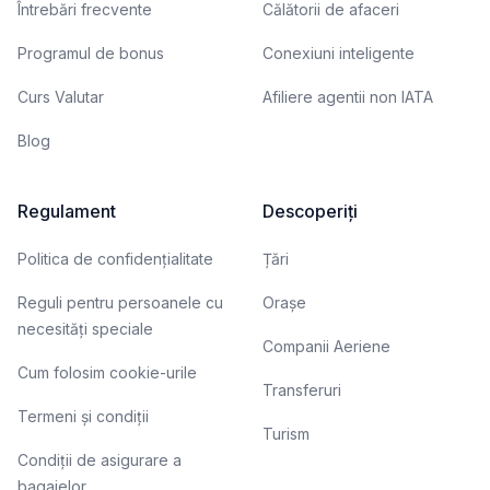
Întrebări frecvente
Călătorii de afaceri
Programul de bonus
Conexiuni inteligente
Curs Valutar
Afiliere agentii non IATA
Blog
Regulament
Descoperiți
Politica de confidențialitate
Țări
Reguli pentru persoanele cu
Orașe
necesități speciale
Companii Aeriene
Cum folosim cookie-urile
Transferuri
Termeni și condiții
Turism
Condiții de asigurare a
bagajelor