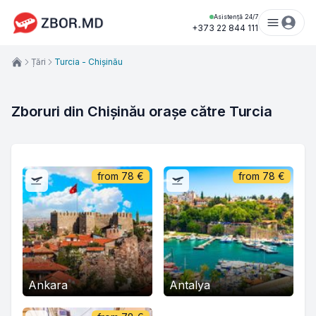
Asistență 24/7
+373 22 844 111
Țări
Turcia - Chișinău
Zboruri din Chișinău orașe către Turcia
from
78
€
from
78
€
Ankara
Antalya