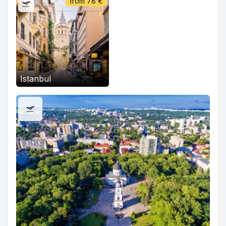
from
78
€
Istanbul