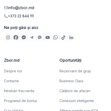
info@zbor.md
+373 22 844 111
Ne poți găsi și aici:
Zbor.md
Oportunități
Despre noi
Rezervare de grup
Contacte
Business Class
Întrebări frecvente
Călătorii de afaceri
Programul de bonus
Conexiuni inteligente
Curs Valutar
Afiliere agentii non IATA