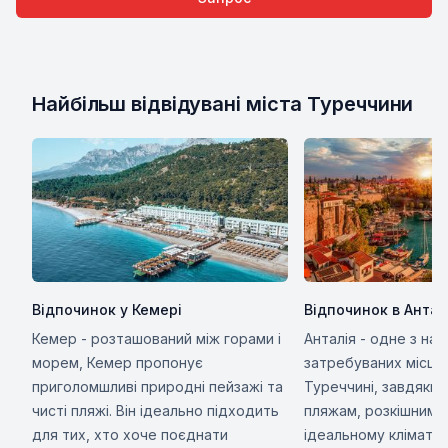
Найбільш відвідувані міста Туреччини
Відпочинок у Кемері
Відпочинок в Антал
Кемер - розташований між горами і
Анталія - одне з най
морем, Кемер пропонує
затребуваних місць 
приголомшливі природні пейзажі та
Туреччині, завдяки 
чисті пляжі. Він ідеально підходить
пляжам, розкішним 
для тих, хто хоче поєднати
ідеальному клімату.