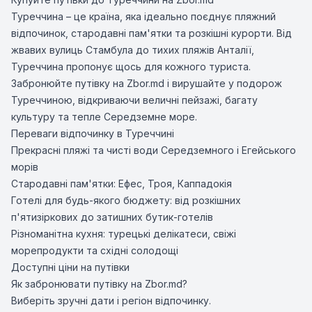
Туреччина – це країна, яка ідеально поєднує пляжний
відпочинок, стародавні пам'ятки та розкішні курорти. Від
жвавих вулиць Стамбула до тихих пляжів Анталії,
Туреччина пропонує щось для кожного туриста.
Забронюйте путівку на Zbor.md і вирушайте у подорож
Туреччиною, відкриваючи величні пейзажі, багату
культуру та тепле Середземне море.
Переваги відпочинку в Туреччині
Прекрасні пляжі та чисті води Середземного і Егейського
морів
Стародавні пам'ятки: Ефес, Троя, Каппадокія
Готелі для будь-якого бюджету: від розкішних
п'ятизіркових до затишних бутик-готелів
Різноманітна кухня: турецькі делікатеси, свіжі
морепродукти та східні солодощі
Доступні ціни на путівки
Як забронювати путівку на Zbor.md?
Виберіть зручні дати і регіон відпочинку.