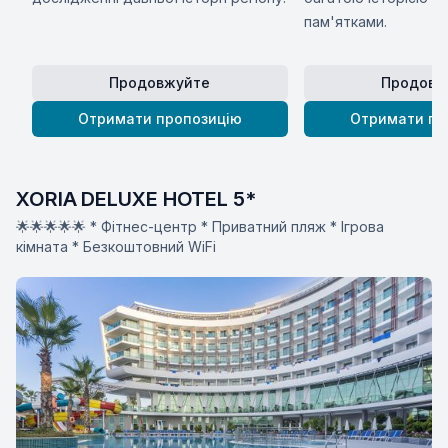
пам'ятками.
Продовжуйте
Продовж
Отримати пропозицію
Отримати пр
XORIA DELUXE HOTEL 5*
🌟🌟🌟🌟🌟 * Фітнес-центр * Приватний пляж * Ігрова
кімната * Безкоштовний WiFi