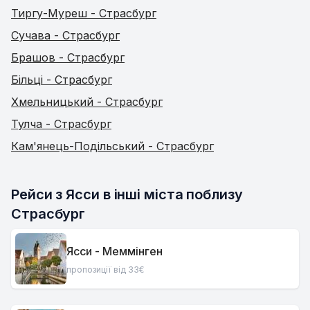
Тиргу-Муреш - Страсбург
Сучава - Страсбург
Брашов - Страсбург
Більці - Страсбург
Хмельницький - Страсбург
Тулча - Страсбург
Кам'янець-Подільський - Страсбург
Рейси з Ясси в інші міста поблизу 
Страсбург
Ясси - Меммінген
пропозиції від 33€