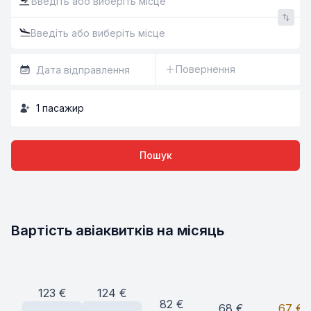
Повернення
1
пасажир
Пошук
Вартість авіаквитків на місяць
124
€
123
€
82
€
68
€
67
€