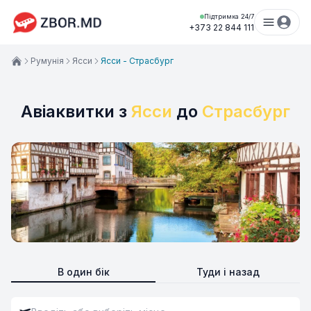
Підтримка 24/7
+373 22 844 111
Румунія
Ясси
Ясси - Страсбург
Авіаквитки з
Ясси
до
Страсбург
В один бік
Туди і назад