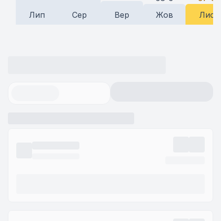
Лип
Сер
Вер
Жов
Лис