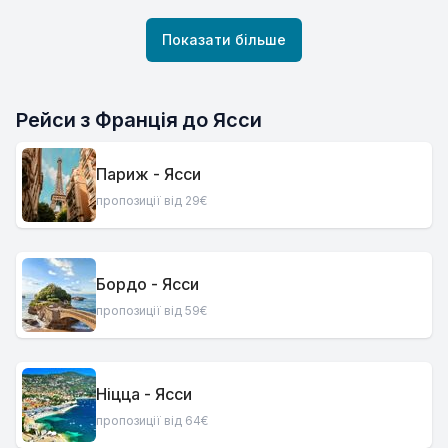
Показати більше
Рейси з Франція до Ясси
Париж - Ясси
пропозиції від 29€
Бордо - Ясси
пропозиції від 59€
Ніцца - Ясси
пропозиції від 64€