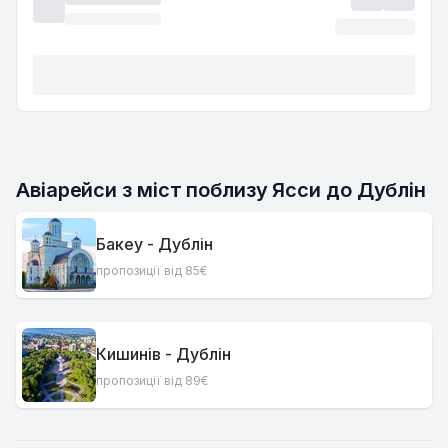
Авіарейси з міст поблизу Ясси до Дублін
Бакеу - Дублін
пропозиції від 85€
Кишинів - Дублін
пропозиції від 89€