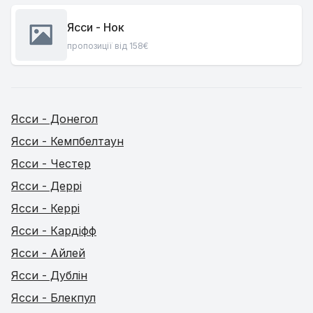
Ясси - Нок
пропозиції від 158€
Ясси - Донегол
Ясси - Кемпбелтаун
Ясси - Честер
Ясси - Деррі
Ясси - Керрі
Ясси - Кардіфф
Ясси - Айлей
Ясси - Дублін
Ясси - Блекпул