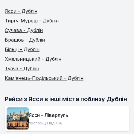
Ясси - Дублін
Тиргу-Муреш - Дублін
Сучава - Дублін
Брашов - Дублін
Більці - Дублін
Хмельницький - Дублін
Тулча - Дублін
Кам'янець-Подільський - Дублін
Рейси з Ясси в інші міста поблизу Дублін
Ясси - Ліверпуль
пропозиції від 46€