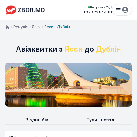
Підтримка 24/7
+373 22 844 111
Румунія
Ясси
Ясси - Дублін
Авіаквитки з
Ясси
до
Дублін
В один бік
Туди і назад