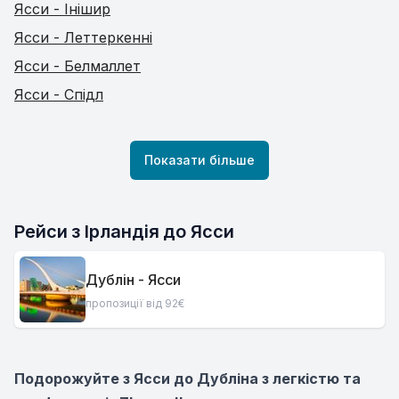
Ясси - Інішир
Ясси - Леттеркенні
Ясси - Белмаллет
Ясси - Спідл
Показати більше
Рейси з Ірландія до Ясси
Дублін - Ясси
пропозиції від 92€
Подорожуйте з Ясси до Дубліна з легкістю та