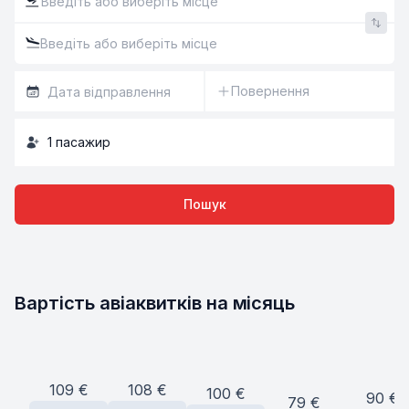
Повернення
1
пасажир
Пошук
Вартість авіаквитків на місяць
109
€
108
€
100
€
90
€
79
€