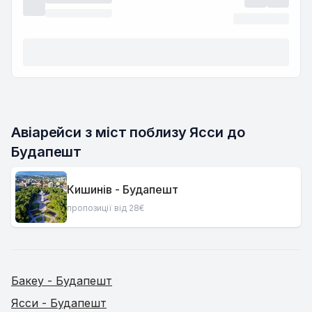
Авіарейси з міст поблизу Ясси до 
Будапешт
Кишинів - Будапешт
пропозиції від 28€
Бакеу - Будапешт
Ясси - Будапешт