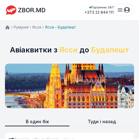
Підтримка 24/7
+373 22 844 111
Румунія
Ясси
Ясси - Будапешт
Авіаквитки з
Ясси
до
Будапешт
В один бік
Туди і назад