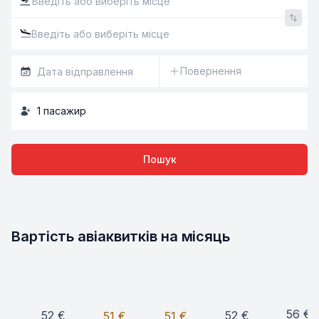
Повернення
1
пасажир
Пошук
Вартість авіаквитків на місяць
56
€
52
€
52
€
51
€
51
€