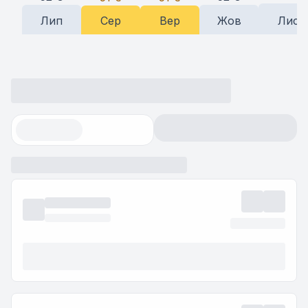
Лип
Сер
Вер
Жов
Лис