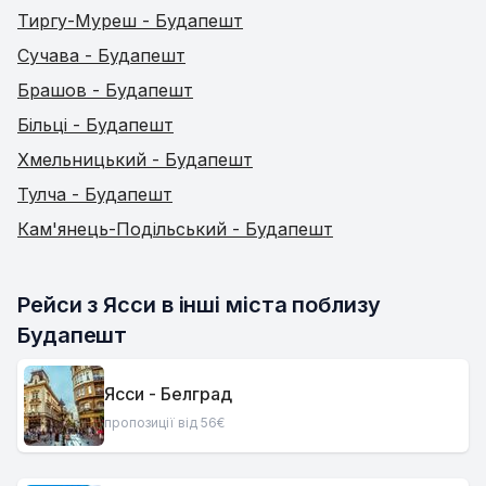
Тиргу-Муреш - Будапешт
Сучава - Будапешт
Брашов - Будапешт
Більці - Будапешт
Хмельницький - Будапешт
Тулча - Будапешт
Кам'янець-Подільський - Будапешт
Рейси з Ясси в інші міста поблизу 
Будапешт
Ясси - Белград
пропозиції від 56€