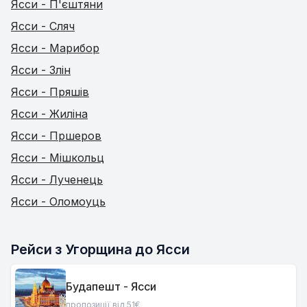
Ясси - П'єштяни
Ясси - Сляч
Ясси - Марибор
Ясси - Злін
Ясси - Пряшів
Ясси - Жиліна
Ясси - Пршеров
Ясси - Мішкольц
Ясси - Лученець
Ясси - Оломоуць
Рейси з Угорщина до Ясси
Будапешт - Ясси
пропозиції від 51€