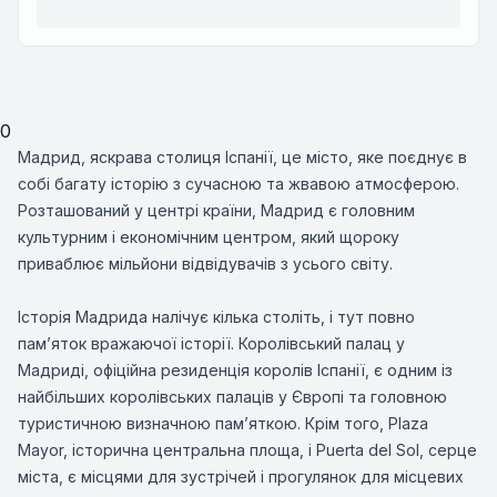
0
Мадрид, яскрава столиця Іспанії, це місто, яке поєднує в
собі багату історію з сучасною та жвавою атмосферою.
Розташований у центрі країни, Мадрид є головним
культурним і економічним центром, який щороку
приваблює мільйони відвідувачів з усього світу.
Історія Мадрида налічує кілька століть, і тут повно
пам’яток вражаючої історії. Королівський палац у
Мадриді, офіційна резиденція королів Іспанії, є одним із
найбільших королівських палаців у Європі та головною
туристичною визначною пам’яткою. Крім того, Plaza
Mayor, історична центральна площа, і Puerta del Sol, серце
міста, є місцями для зустрічей і прогулянок для місцевих