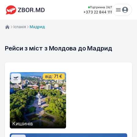
Підтримка 24/7
+373 22 844 111
Іспанія
Мадрид
Рейси з міст з Молдова до Мадрид
від:
71
€
Кишинів