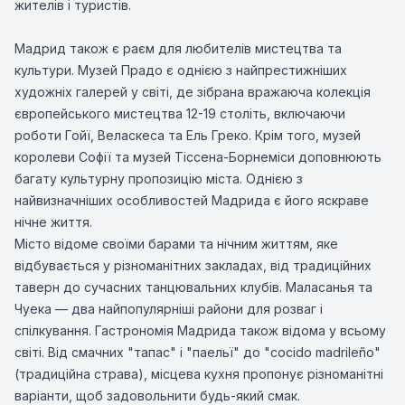
жителів і туристів.
Мадрид також є раєм для любителів мистецтва та
культури. Музей Прадо є однією з найпрестижніших
художніх галерей у світі, де зібрана вражаюча колекція
європейського мистецтва 12-19 століть, включаючи
роботи Гойї, Веласкеса та Ель Греко. Крім того, музей
королеви Софії та музей Тіссена-Борнеміси доповнюють
багату культурну пропозицію міста. Однією з
найвизначніших особливостей Мадрида є його яскраве
нічне життя.
Місто відоме своїми барами та нічним життям, яке
відбувається у різноманітних закладах, від традиційних
таверн до сучасних танцювальних клубів. Маласанья та
Чуека — два найпопулярніші райони для розваг і
спілкування. Гастрономія Мадрида також відома у всьому
світі. Від смачних "тапас" і "паельї" до "cocido madrileño"
(традиційна страва), місцева кухня пропонує різноманітні
варіанти, щоб задовольнити будь-який смак.