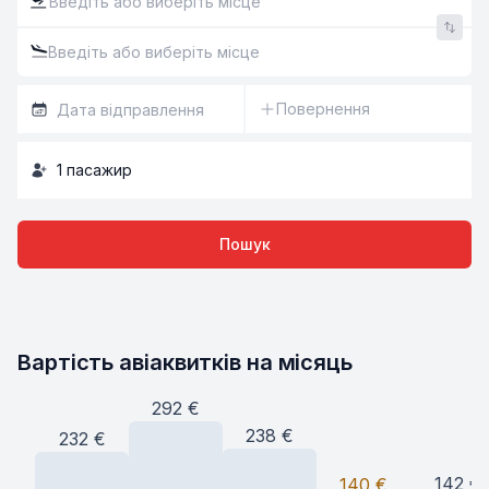
Повернення
1
пасажир
Пошук
Вартість авіаквитків на місяць
292
€
238
€
232
€
142
€
140
€