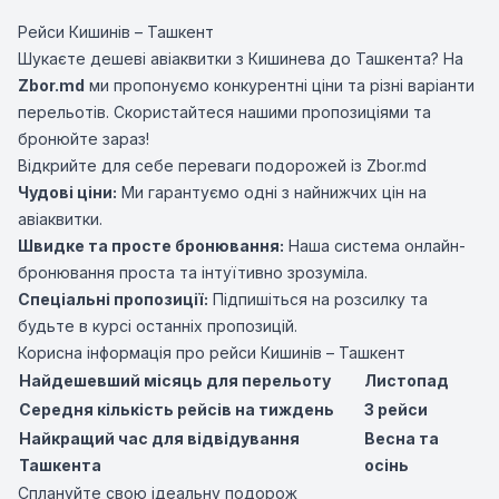
Рейси Кишинів – Ташкент
Шукаєте дешеві авіаквитки з Кишинева до Ташкента? На
Zbor.md
ми пропонуємо конкурентні ціни та різні варіанти
перельотів. Скористайтеся нашими пропозиціями та
бронюйте зараз!
Відкрийте для себе переваги подорожей із Zbor.md
Чудові ціни:
Ми гарантуємо одні з найнижчих цін на
авіаквитки.
Швидке та просте бронювання:
Наша система онлайн-
бронювання проста та інтуїтивно зрозуміла.
Спеціальні пропозиції:
Підпишіться на розсилку та
будьте в курсі останніх пропозицій.
Корисна інформація про рейси Кишинів – Ташкент
Найдешевший місяць для перельоту
Листопад
Середня кількість рейсів на тиждень
3 рейси
Найкращий час для відвідування
Весна та
Ташкента
осінь
Сплануйте свою ідеальну подорож