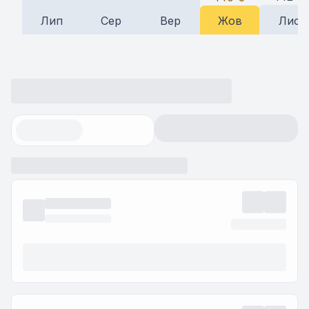
Лип
Сер
Вер
Жов
Лис