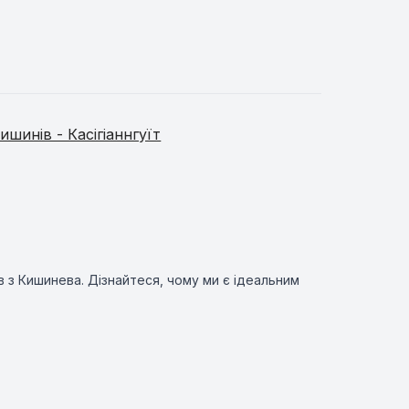
ишинів - Касігіаннгуїт
в з Кишинева. Дізнайтеся, чому ми є ідеальним