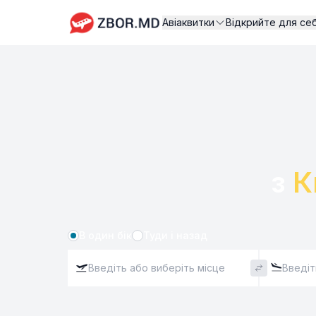
Авіаквитки
Відкрийте для се
з 
К
В один бік
Туди і назад