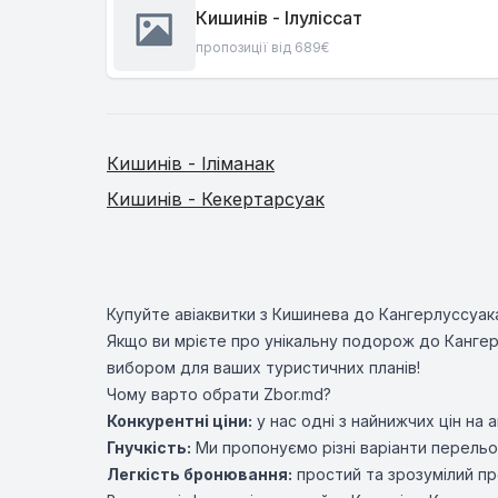
Кишинів - Ілуліссат
пропозиції від 689€
Кишинів - Іліманак
Кишинів - Кекертарсуак
Купуйте авіаквитки з Кишинева до Кангерлуссуак
Якщо ви мрієте про унікальну подорож до Кангерл
вибором для ваших туристичних планів!
Чому варто обрати Zbor.md?
Конкурентні ціни:
у нас одні з найнижчих цін на а
Гнучкість:
Ми пропонуємо різні варіанти перельот
Легкість бронювання:
простий та зрозумілий пр