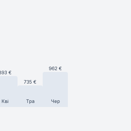
962
€
893
€
735
€
Кві
Тра
Чер