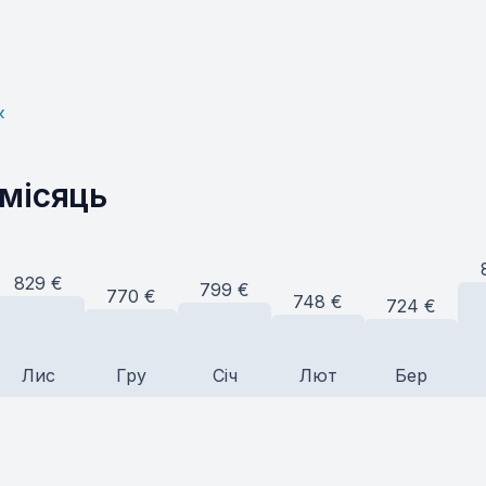
к
 місяць
829
€
799
€
770
€
748
€
724
€
Лис
Гру
Січ
Лют
Бер