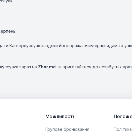
уссуак
серпень
дати Кангерлуссуак завдяки його вражаючим краєвидам та уні
рлуссуака зараз на
Zbor.md
та приготуйтеся до незабутніх вра
Можливості
Положе
Групове бронювання
Політика