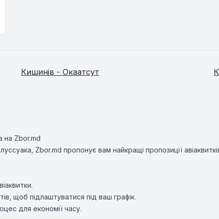
Кишинів - Окаатсут
К
а на Zbor.md
уссуака, Zbor.md пропонує вам найкращі пропозиції авіаквиткі
віаквитки.
ів, щоб підлаштуватися під ваш графік.
оцес для економії часу.