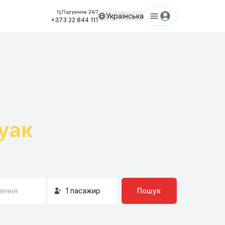
Підтримка 24/7
Українська
+373 22 844 111
уак
нення
1
пасажир
Пошук