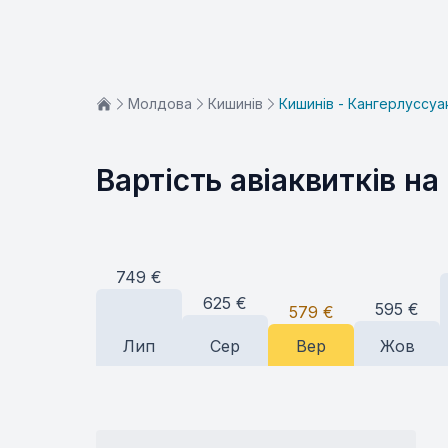
Молдова
Кишинів
Кишинів - Кангерлуссуа
Вартість авіаквитків на
749
€
625
€
595
€
579
€
Лип
Сер
Вер
Жов