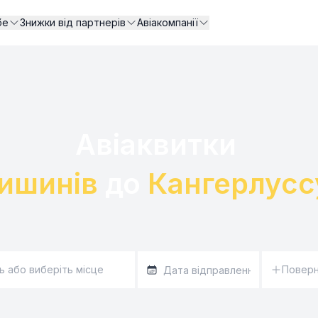
бе
Знижки від партнерів
Авіакомпанії
Авіаквитки 

ишинів
 до 
Кангерлусс
Повер