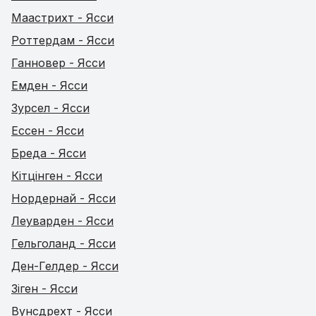
Маастрихт - Ясси
Роттердам - Ясси
Ганновер - Ясси
Емден - Ясси
Зурсел - Ясси
Ессен - Ясси
Бреда - Ясси
Кітцінген - Ясси
Нордернай - Ясси
Леуварден - Ясси
Гельголанд - Ясси
Ден-Гелдер - Ясси
Зіген - Ясси
Вунсдрехт - Ясси