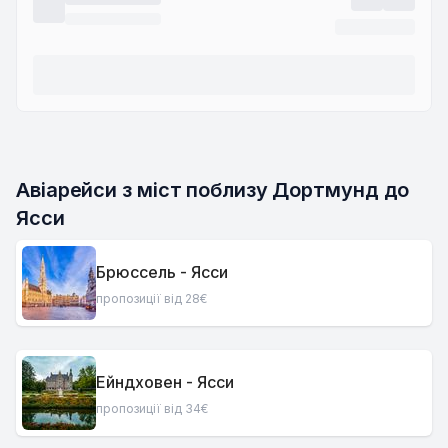
Авіарейси з міст поблизу Дортмунд до 
Ясси
Брюссель - Ясси
пропозиції від 28€
Ейндховен - Ясси
пропозиції від 34€