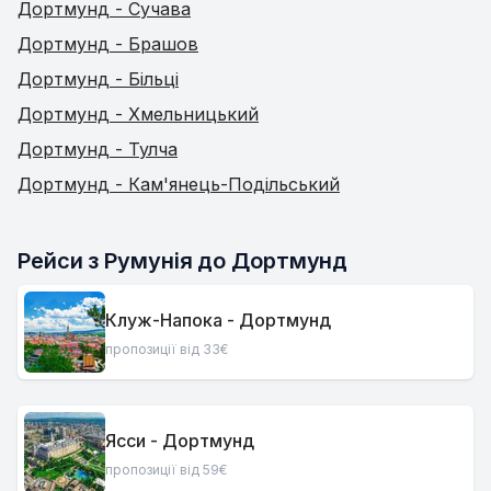
Дортмунд - Сучава
Дортмунд - Брашов
Дортмунд - Більці
Дортмунд - Хмельницький
Дортмунд - Тулча
Дортмунд - Кам'янець-Подільський
Рейси з Румунія до Дортмунд
Клуж-Напока - Дортмунд
пропозиції від 33€
Ясси - Дортмунд
пропозиції від 59€