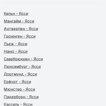
Кельн - Ясси
Мангайм - Ясси
Антверпен - Ясси
Гронінген - Ясси
Льєж - Ясси
Нансі - Ясси
Саарбрюккен - Ясси
Люксембург - Ясси
Дортмунд - Ясси
Ерфурт - Ясси
Мюнстер - Ясси
Падерборн - Ясси
Кассель - Ясси