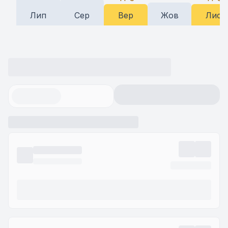
Лип
Сер
Вер
Жов
Лис