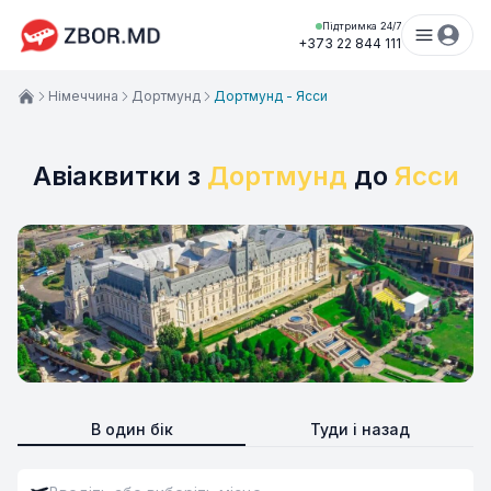
Підтримка 24/7
+373 22 844 111
Німеччина
Дортмунд
Дортмунд - Ясси
Авіаквитки з
Дортмунд
до
Ясси
В один бік
Туди і назад