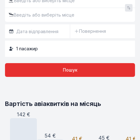
Повернення
1
пасажир
Пошук
Вартість авіаквитків на місяць
142
€
54
€
45
€
41
€
41
€