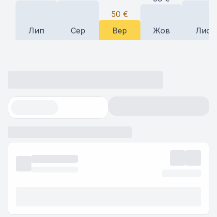
50
€
Лип
Сер
Вер
Жов
Лис