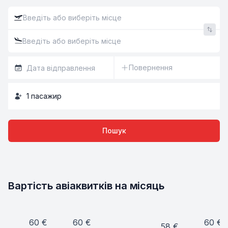
Повернення
1
пасажир
Пошук
Вартість авіаквитків на місяць
60
€
60
€
60
€
58
€