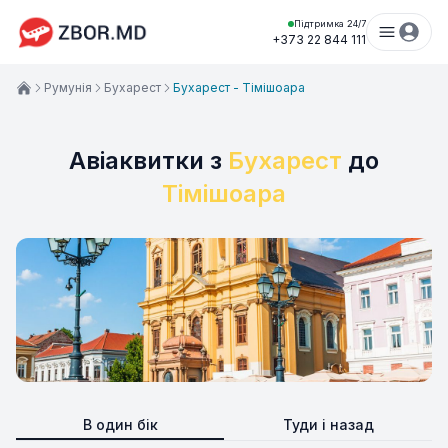
Підтримка 24/7
+373 22 844 111
Румунія
Бухарест
Бухарест - Тімішоара
Авіаквитки з
Бухарест
до
Тімішоара
В один бік
Туди і назад