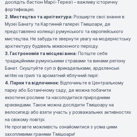
дослідіть бастіон Марії-Терезії – важливу історичну
фортифікацію.
2. Мистецтво та архітектура:
Розширте свої знання в
Музеї Банату та Картинній галереї Тімішоари, де
представлено колекції румунського та європейського
мистецтва. Не забудьте звернути увагу на модерністську
архітектуру будівель міжвоєнного періоду.
3. Гастрономія та місцеві вина:
Потіште себе
традиційними румунськими стравами та винами регіону
Банат. Скуштуйте суп із фрикадельками, ардєленські
мітitei на грилі та ароматний яблучний пиріг.
4. Парки та відпочинок:
Відпочиньте в Центральному
парку або Ботанічному саду, де можна побачити
екзотичні рослини та насолодитися природними
краєвидами. Також можна дослідити Тімішоару на
велосипеді або взяти участь у розважальних активностях
на свіжому повітрі.
Не прогавте можливість ознайомитися з усіма цими
захопливими гранями Тімішоари!