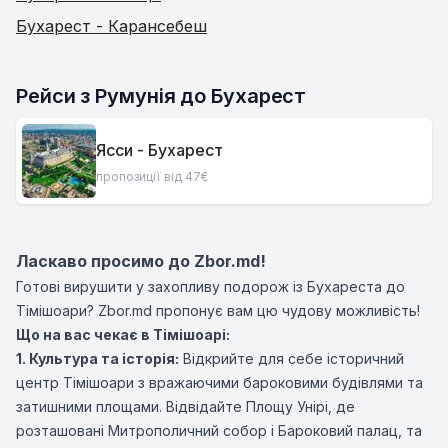
Бухарест - Карансебеш
Рейси з Румунія до Бухарест
Ясси - Бухарест
пропозиції від 47€
Ласкаво просимо до Zbor.md!
Готові вирушити у захопливу подорож із Бухареста до
Тімішоари? Zbor.md пропонує вам цю чудову можливість!
Що на вас чекає в Тімішоарі:
1. Культура та історія:
Відкрийте для себе історичний
центр Тімішоари з вражаючими бароковими будівлями та
затишними площами. Відвідайте Площу Унірі, де
розташовані Митрополичний собор і Бароковий палац, та