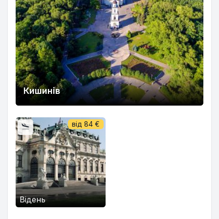
Кишинів
від
84
€
Відень