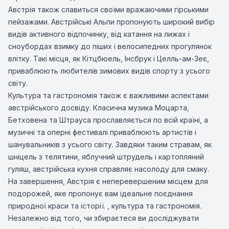
Австрія також славиться своїми вражаючими гірськими
пейзажами. Австрійські Альпи пропонують широкий вибір
видів активного відпочинку, від катання на лижах і
сноубордах взимку до піших і велосипедних прогулянок
влітку. Такі місця, як Кітцбюель, Інсбрук і Целль-ам-Зеє,
приваблюють любителів зимових видів спорту з усього
світу.
Культура та гастрономія також є важливими аспектами
австрійського досвіду. Класична музика Моцарта,
Бетховена та Штрауса прославляється по всій країні, а
музичні та оперні фестивалі приваблюють артистів і
шанувальників з усього світу. Завдяки таким стравам, як
шніцель з телятини, яблучний штрудель і картопляний
гуляш, австрійська кухня справляє насолоду для смаку.
На завершення, Австрія є неперевершеним місцем для
подорожей, яке пропонує вам ідеальне поєднання
природної краси та історії. , культура та гастрономія.
Незалежно від того, чи збираєтеся ви досліджувати