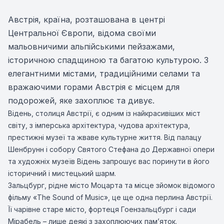
Австрія, країна, розташована в центрі
Центральної Європи, відома своїми
мальовничими альпійськими пейзажами,
історичною спадщиною та багатою культурою. З
елегантними містами, традиційними селами та
вражаючими горами Австрія є місцем для
подорожей, яке захоплює та дивує.
Відень, столиця Австрії, є одним із найкрасивіших міст
світу, з імперська архітектура, чудова архітектура,
престижні музеї та жваве культурне життя. Від палацу
Шенбрунн і собору Святого Стефана до Державної опери
та художніх музеїв Відень запрошує вас поринути в його
історичний і мистецький шарм.
Зальцбург, рідне місто Моцарта та місце зйомок відомого
фільму «The Sound of Music», це ще одна перлина Австрії.
Її чарівне старе місто, фортеця Гоензальцбург і сади
Мірабель – лише деякі з захоплюючих пам’яток.