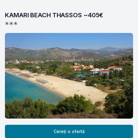
KAMARI BEACH THASSOS ~405€
🌟🌟🌟
Cereți o ofertă