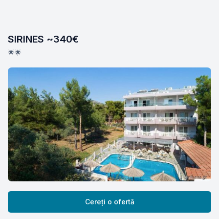
SIRINES ~340€
🌟🌟
Cereți o ofertă