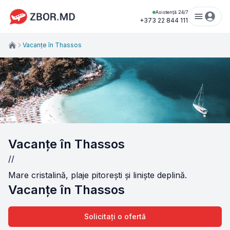
Asistență 24/7
+373 22 844 111
Vacanțe în Thassos
Vacanțe în Thassos
//
Mare cristalină, plaje pitorești și liniște deplină.
Vacanțe în Thassos
Solicitați o ofertă