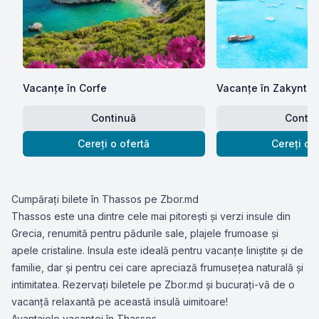
Vacanțe în Corfe
Vacanțe în Zakynth
Continuă
Contin
Cereți o ofertă
Cereți o 
Cumpărați bilete în Thassos pe Zbor.md
Thassos este una dintre cele mai pitorești și verzi insule din
Grecia, renumită pentru pădurile sale, plajele frumoase și
apele cristaline. Insula este ideală pentru vacanțe liniștite și de
familie, dar și pentru cei care apreciază frumusețea naturală și
intimitatea. Rezervați biletele pe Zbor.md și bucurați-vă de o
vacanță relaxantă pe această insulă uimitoare!
Avantajele vacanței în Thassos