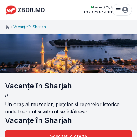
Asistență 24/7
+373 22 844 111
Vacanțe în Sharjah
Vacanțe în Sharjah
//
Un oraș al muzeelor, piețelor și reperelor istorice,
unde trecutul și viitorul se întâlnesc.
Vacanțe în Sharjah
Solicitați o ofertă