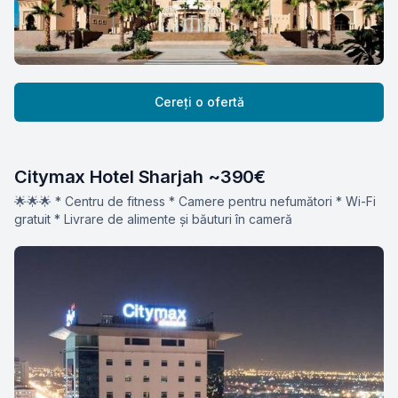
Cereți o ofertă
Citymax Hotel Sharjah ~390€
🌟🌟🌟 * Centru de fitness * Camere pentru nefumători * Wi-Fi
gratuit * Livrare de alimente și băuturi în cameră