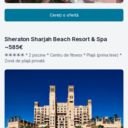
Cereți o ofertă
Sheraton Sharjah Beach Resort & Spa 
~585€
🌟🌟🌟🌟🌟 * 2 piscine * Centru de fitness * Plajă (prima linie) *
Zonă de plajă privată