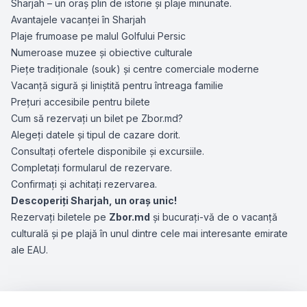
Sharjah – un oraș plin de istorie și plaje minunate.
Avantajele vacanței în Sharjah
Plaje frumoase pe malul Golfului Persic
Numeroase muzee și obiective culturale
Piețe tradiționale (souk) și centre comerciale moderne
Vacanță sigură și liniștită pentru întreaga familie
Prețuri accesibile pentru bilete
Cum să rezervați un bilet pe Zbor.md?
Alegeți datele și tipul de cazare dorit.
Consultați ofertele disponibile și excursiile.
Completați formularul de rezervare.
Confirmați și achitați rezervarea.
Descoperiți Sharjah, un oraș unic!
Rezervați biletele pe
Zbor.md
și bucurați-vă de o vacanță
culturală și pe plajă în unul dintre cele mai interesante emirate
ale EAU.