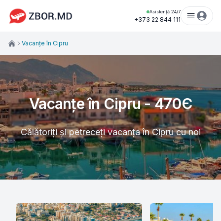
Asistență 24/7
+373 22 844 111
Vacanțe în Cipru
Vacanțe în Cipru - 470Є
Călătoriți și petreceți vacanța în Cipru cu noi