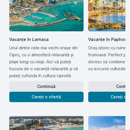
Vacanțe în Larnaca
Vacanțe în Paphos
Unul dintre cele mai vechi orașe din
Oraș istoric cu ruine a
Cipru, cu o atmosferă relaxantă și
frumoase. Perfect pen
plaje lungi cu nisip. Aici vă puteți
doresc să combine o 
bucura de o vacanță relaxantă și vă
cu excursii culturale.
puteți cufunda în cultura cipriotă.
Continuă
Contin
Cereți o ofertă
Cereți o 