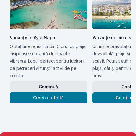
Vacanțe în Ayia Napa
Vacanțe în Limassol
O stațiune renumită din Cipru, cu plaje
Un mare oraș stațiune 
nisipoase și o viață de noapte
dezvoltată, plaje și v
vibrantă. Locul perfect pentru iubitorii
activă. Potrivit atât pe
de petreceri și turiștii activi de pe
plajă, cât și pentru c
coastă.
oraș.
Continuă
Contin
Cereți o ofertă
Cereți o 