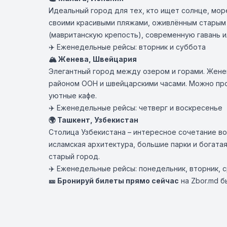
Идеальный город для тех, кто ищет солнце, мор
своими красивыми пляжами, оживлённым старым 
(мавританскую крепость), современную гавань и
✈️ Еженедельные рейсы:
вторник и суббота
🏔️ Женева, Швейцария
Элегантный город между озером и горами. Жене
районом ООН и швейцарскими часами. Можно про
уютные кафе.
✈️ Еженедельные рейсы:
четверг и воскресенье
🌍 Ташкент, Узбекистан
Столица Узбекистана – интересное сочетание во
исламская архитектура, большие парки и богата
старый город.
✈️ Еженедельные рейсы:
понедельник, вторник, 
🎫 Бронируй билеты прямо сейчас
на Zbor.md б