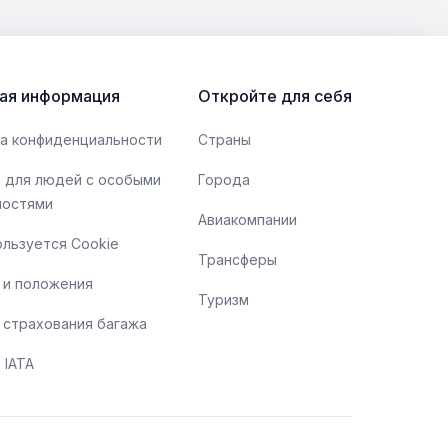
bor.md решил обратить ваше внимание на
ущественные аспекты оформления
иометрического паспорта, а также на
озможности, которые предлагает этот тип
ая информация
Откройте для себя
окумента.
а конфиденциальности
Страны
 для людей с особыми
Города
ностями
Авиакомпании
ользуется Cookie
Трансферы
 и положения
Туризм
 страхования багажа
 IATA