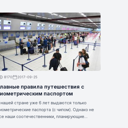
сборов и как вам может помочь
Zbor.md.
8170
2017-09-25
лавные правила путешествия с
биометрическим паспортом
 нашей стране уже 6 лет выдаются только
иометрические паспорта (с чипом). Однако не
се наши соотечественники, планирующие
оездку за границу, знают все нюансы этой темы.