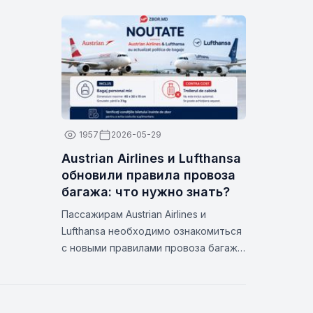
сторону. Летает по четвергам и
воскресеньям. Проверьте даты на
Zbor.md
1957
2026-05-29
Austrian Airlines и Lufthansa
обновили правила провоза
багажа: что нужно знать?
Пассажирам Austrian Airlines и
Lufthansa необходимо ознакомиться
с новыми правилами провоза багажа
для определенных тарифов.
Узнайте, что входит в стоимость,
как избежать дополнительных