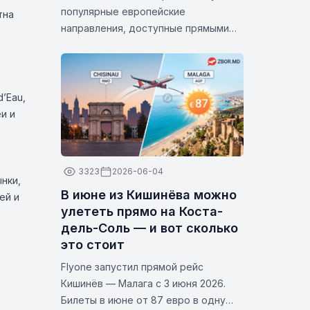
популярные европейские
тна
направления, доступные прямыми
рейсами из Кишинёва. Благодаря
выгодным тарифам, доступным в
июле, сейчас идеальное время
спланировать следующую поездку и
’Eau,
открыть для себя одни из самых
и и
популярных городов Европы.
3323
2026-06-04
нки,
В июне из Кишинёва можно
ей и
улететь прямо на Коста-
дель-Соль — и вот сколько
это стоит
Flyone запустил прямой рейс
Кишинёв — Малага с 3 июня 2026.
Билеты в июне от 87 евро в одну