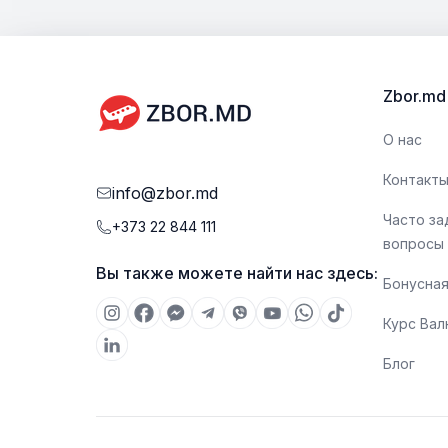
личные и дорожные предметы, такие как
документы, лекарства, гаджеты, сменную одеж
или другие предметы первой необходимости.
Размеры и вес ручной клади могут различаться в
Zbor.md
зависимости от авиакомпании.
О нас
Контакт
info@zbor.md
Часто з
+373 22 844 111
вопросы
Вы также можете найти нас здесь:
Бонусная
Курс Ва
Блог