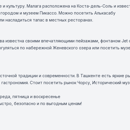
е и культуру. Малага расположена на Коста-дель-Соль и извес
городом и музеем Пикассо. Можно посетить Алькасабу
ли насладиться тапас в местных ресторанах.
ва известна своими впечатляющими пейзажами, фонтаном Jet d
гуляться по набережной Женевского озера или посетить музе
сточной традиции и современности. В Ташкенте есть яркие ры
я гастрономия. Стоит посетить рынок Чорсу, Исторический муз
среда, пятница и воскресенье
ыстро, безопасно и по выгодным ценам!