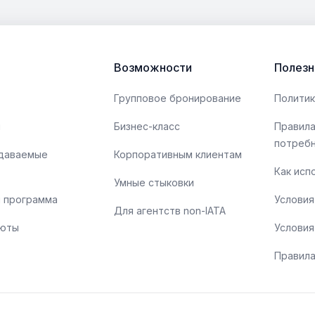
бортпроводники или бортпроводники) играют
Z
ду
важную роль в обеспечении безопасности и
с
комфорта пассажиров. Эти непревзойденные
б
профессионалы — это нечто большее, чем просто
в
Возможности
Полезн
их кажущиеся улыбки и стильная униформа. Вот
д
несколько интересных фактов о бортпроводниках:
Групповое бронирование
Политик
ы
Бизнес-класс
Правила
потреб
адаваемые
Корпоративным клиентам
Как исп
Умные стыковки
 программа
Условия
Для агентств non-IATA
люты
Условия
Правила