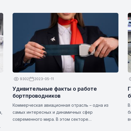
9302
2023-05-11
Удивительные факты о работе
Г
бортпроводников
Коммерческая авиационная отрасль – одна из
В
а,
самых интересных и динамичных сфер
б
современного мира. В этом секторе
в
бортпроводники (также известные как
п