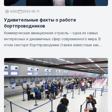
9302
2023-05-11
Удивительные факты о работе
бортпроводников
Коммерческая авиационная отрасль – одна из самых
интересных и динамичных сфер современного мира. В
этом секторе бортпроводники (также известные как
бортпроводники или бортпроводники) играют важную
роль в обеспечении безопасности и комфорта
пассажиров. Эти непревзойденные профессионалы — это
нечто большее, чем просто их кажущиеся улыбки и
стильная униформа. Вот несколько интересных фактов о
бортпроводниках: