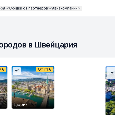
ебя
Скидки от партнёров
Авиакомпании
ородов в Швейцария
0
€
От
111
€
Цюрих