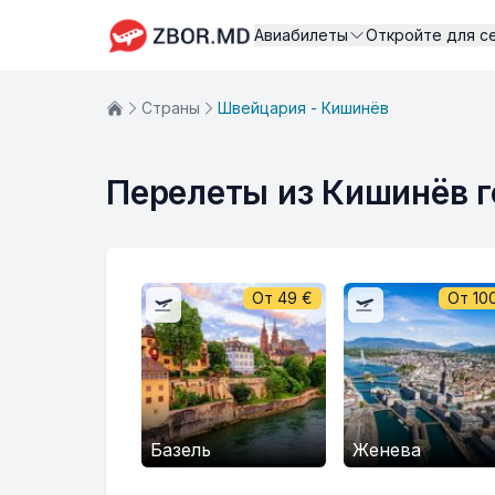
Авиабилеты
Откройте для с
Страны
Швейцария - Кишинёв
Перелеты из Кишинёв г
От
49
€
От
10
Базель
Женева