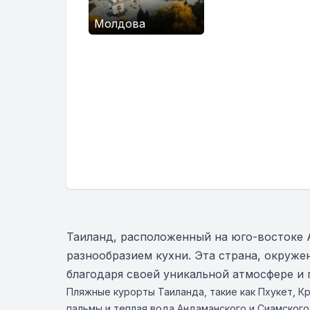
Молдова
Таиланд, расположенный на юго-востоке 
разнообразием кухни. Эта страна, окруж
благодаря своей уникальной атмосфере и 
Пляжные курорты Таиланда, такие как Пхукет, К
пальмы и теплая вода Андаманского и Сиамского