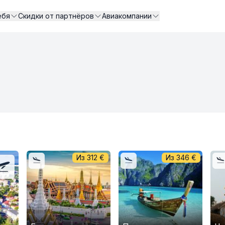
ебя
Скидки от партнёров
Авиакомпании
Из
312
€
Из
346
€