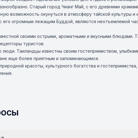
азнообразно. Старый город Чианг Май, с его древними храма
ную возможность окунуться в атмосферу тайской культуры и 
е с его огромным лежащим Буддой, являются неотъемлемой ча
звестной своими острыми, ароматными и вкусными блюдами. Та
ецепторы туристов.
его люди. Таиландцы известны своим гостеприимством, улыбк
ране еще более приятным и запоминающимся.
 природной красоты, культурного богатства и гостеприимства,
ения.
росы