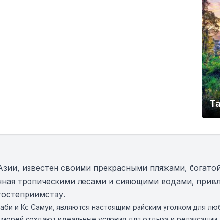
Т
Азии, известен своими прекрасными пляжами, богато
енная тропическими лесами и сияющими водами, прив
гостеприимству.
раби и Ко Самуи, являются настоящим райским уголком для лю
 морей создают идеальные условия для отдыха и релаксации.