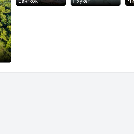
Бангкок
Пхукет
Чи