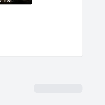
ангмай