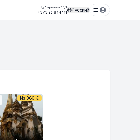
Поддержка 24/7
Русский
+373 22 844 111
Из
360
€