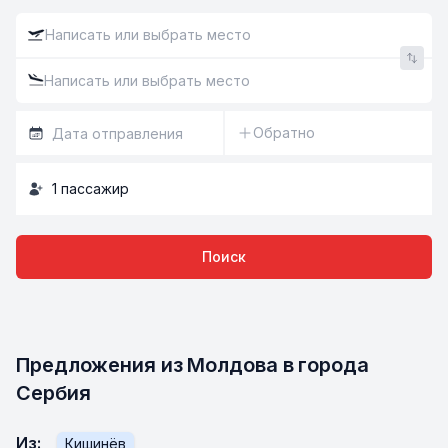
Обратно
1
пассажир
Поиск
Предложения из Молдова в города 
Сербия
Из
:
Кишинёв