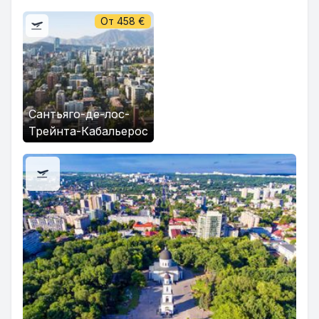
От
458
€
Сантьяго-де-лос-
Трейнта-Кабальерос