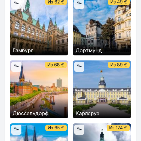
Из
62
€
Из
49
€
Гамбург
Дортмунд
Из
68
€
Из
89
€
Дюссельдорф
Карлсруэ
Из
65
€
Из
124
€