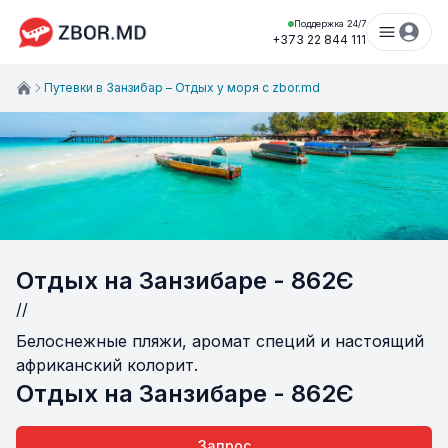
Поддержка 24/7
+373 22 844 111
Путевки в Занзибар – Отдых у моря с zbor.md
Отдых на Занзибаре - 862Є
//
Белоснежные пляжи, аромат специй и настоящий
африканский колорит.
Отдых на Занзибаре - 862Є
Запрос