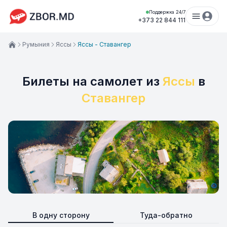
Поддержка 24/7
+373 22 844 111
Румыния
Яссы
Яссы - Ставангер
Билеты на самолет из
Яссы
в
Ставангер
В одну сторону
Туда-обратно