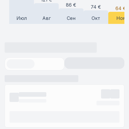
86
€
74
€
64
€
Июл
Авг
Сен
Окт
Ноя