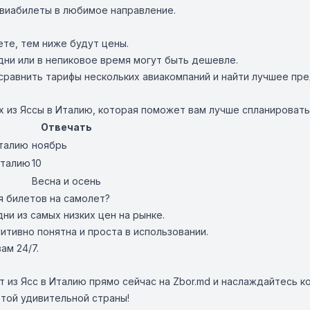
авиабилеты в любимое направление.
те, тем ниже будут цены.
дни или в непиковое время могут быть дешевле.
сравнить тарифы нескольких авиакомпаний и найти лучшее пр
 из Яссы в Италию, которая поможет вам лучше спланировать
Отвечать
Италию
ноябрь
Италию
10
Весна и осень
я билетов на самолет?
и из самых низких цен на рынке.
тивно понятна и проста в использовании.
ам 24/7.
т из Ясс в Италию прямо сейчас на Zbor.md и наслаждайтесь 
той удивительной страны!