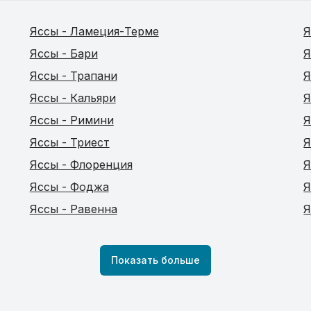
Яссы - Ламеция-Терме
Я
Яссы - Бари
Я
Яссы - Трапани
Я
Яссы - Кальяри
Я
Яссы - Римини
Я
Яссы - Триест
Я
Яссы - Флоренция
Я
Яссы - Фоджа
Я
Яссы - Равенна
Я
Показать больше