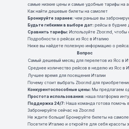
самые низкие цены и самые удобные тарифы на 
Как найти дешевые билеты на самолет
Бронируйте заранее:
чем раньше вы забронируе
Будьте гибкими в выборе дат:
рейсы в будние 
Сравнить тарифы:
Используйте Zbor.md, чтобы 
Подробности о рейсах из Ясс в Италию
Ниже вы найдете полезную информацию о рейсах
Вопрос
Самый дешевый месяц для перелетов из Ясс в 
Среднее количество рейсов в неделю из Ясс в 
Лучшее время для посещения Италии
Почему стоит выбрать Zbor.md для приобретени
Конкурентоспособные цены:
Мы предлагаем одн
Простота использования:
наша платформа интуи
Поддержка 24/7:
Наша команда готова помочь в
Забронируйте сейчас на Zbor.md
Не ждите больше! Бронируйте билеты на самоле
Посетите Италию и откройте для себя красоты э