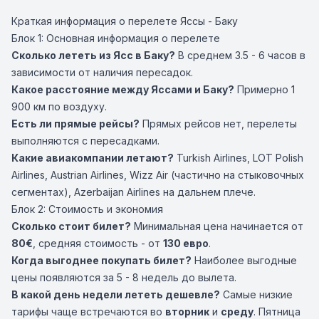
Краткая информация о перелете Яссы - Баку
Блок 1: Основная информация о перелете
Сколько лететь из Ясс в Баку?
В среднем 3.5 - 6 часов в
зависимости от наличия пересадок.
Какое расстояние между Яссами и Баку?
Примерно 1
900 км по воздуху.
Есть ли прямые рейсы?
Прямых рейсов нет, перелеты
выполняются с пересадками.
Какие авиакомпании летают?
Turkish Airlines
,
LOT Polish
Airlines
,
Austrian Airlines
,
Wizz Air
(частично на стыковочных
сегментах),
Azerbaijan Airlines
на дальнем плече.
Блок 2: Стоимость и экономия
Сколько стоит билет?
Минимальная цена начинается от
80€
, средняя стоимость - от
130 евро
.
Когда выгоднее покупать билет?
Наиболее выгодные
цены появляются за 5 - 8 недель до вылета.
В какой день недели лететь дешевле?
Самые низкие
тарифы чаще встречаются во
вторник
и
среду
. Пятница