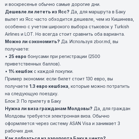
и воскресенье обычно самые дорогие дни.
Дешевле ли лететь из Ясс?
Да, для маршрута в Баку
вылет из Ясс часто обходится дешевле, чем из Кишинева,
особенно с учетом широкого выбора стыковок у Turkish
Airlines и LOT. Но всегда стоит сравнить оба варианта.
Можно ли сэкономить?
Да. Используя zbor.md, вы
получаете:
•
25 евро
бонусами при регистрации (2500
приветственных баллов).
•
1% кешбэк
с каждой покупки.
Пример экономии: если билет стоит 130 евро, вы
получаете
1.3 евро кешбэка
, которые можно потратить
на следующую поездку.
Блок 3: По прилету в Баку
Нужна ли виза гражданам Молдовы?
Да, для граждан
Молдовы требуется электронная виза. Обычно
оформляется через систему ASAN Visa и занимает 3
рабочих дня.
Как добраться из аэропорта Баку в центр?