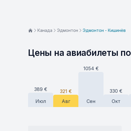
Канада
Эдмонтон
Эдмонтон - Кишинёв
Цены на авиабилеты п
1054
€
389
€
330
€
321
€
Июл
Авг
Сен
Окт