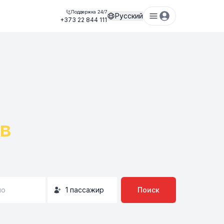
Поддержка 24/7
Русский
+373 22 844 111
в
но
1
пассажир
Поиск