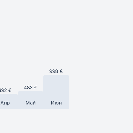
998
€
483
€
392
€
Апр
Май
Июн