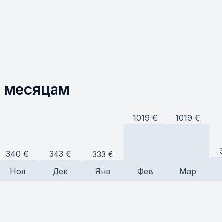
о месяцам
1019
€
1019
€
343
€
340
€
333
€
Ноя
Дек
Янв
Фев
Мар