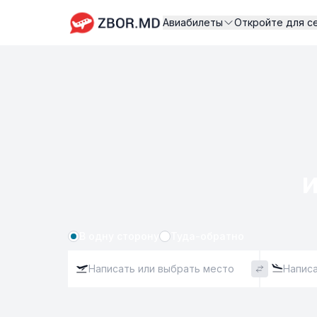
Авиабилеты
Откройте для с
и
В одну сторону
Туда-обратно