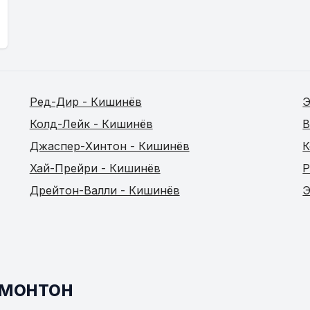
Ред-Дир - Кишинёв
Э
Колд-Лейк - Кишинёв
В
Джаспер-Хинтон - Кишинёв
К
Хай-Прейри - Кишинёв
Р
Дрейтон-Валли - Кишинёв
Э
дмонтон