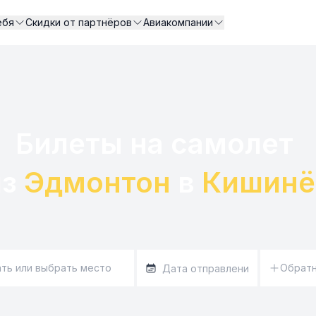
ебя
Скидки от партнёров
Авиакомпании
Билеты на самолет 

з 
Эдмонтон
 в 
Кишинё
Обрат