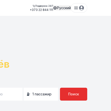
Поддержка 24/7
Русский
+373 22 844 111
ёв
но
1
пассажир
Поиск