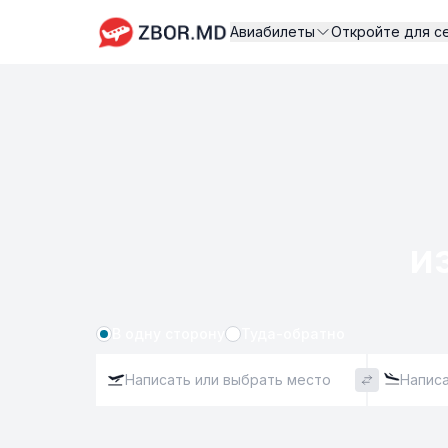
Авиабилеты
Откройте для с
из
В одну сторону
Туда-обратно