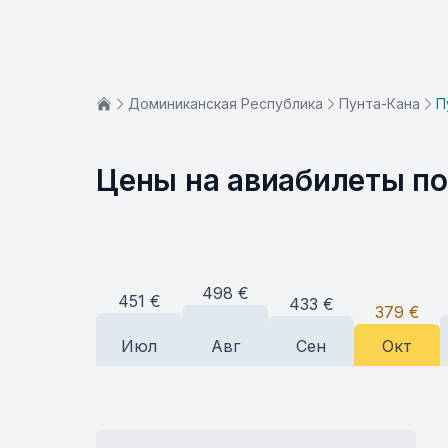
Доминиканская Республика
Пунта-Кана
П
Цены на авиабилеты п
498
€
451
€
433
€
379
€
Июл
Авг
Сен
Окт