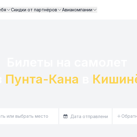
ебя
Скидки от партнёров
Авиакомпании
Билеты на самолет 

 
Пунта-Кана
 в 
Кишин
Обрат