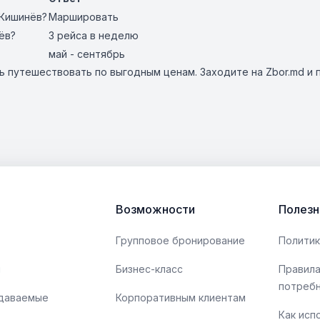
 Кишинёв?
Маршировать
ёв?
3 рейса в неделю
май - сентябрь
 путешествовать по выгодным ценам. Заходите на Zbor.md и п
Возможности
Полезн
Групповое бронирование
Политик
ы
Бизнес-класс
Правила
потреб
адаваемые
Корпоративным клиентам
Как исп