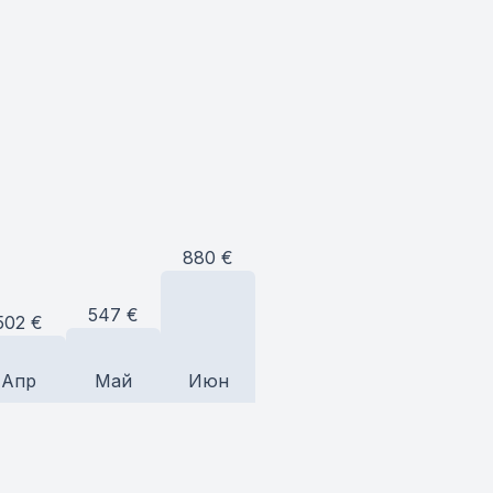
880
€
547
€
502
€
Апр
Май
Июн