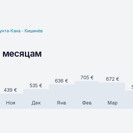
унта-Кана - Кишинёв
о месяцам
705
€
672
€
636
€
535
€
439
€
Ноя
Дек
Янв
Фев
Мар