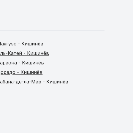
аягуэс - Кишинёв
ль-Катей - Кишинёв
араона - Кишинёв
орадо - Кишинёв
абана-де-ла-Мар - Кишинёв