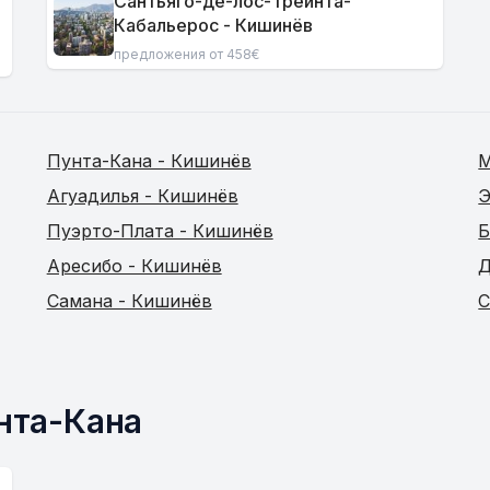
Сантьяго-де-лос-Трейнта-
Кабальерос - Кишинёв
предложения от 458€
Пунта-Кана - Кишинёв
М
Агуадилья - Кишинёв
Э
Пуэрто-Плата - Кишинёв
Б
Аресибо - Кишинёв
Д
Самана - Кишинёв
С
нта-Кана