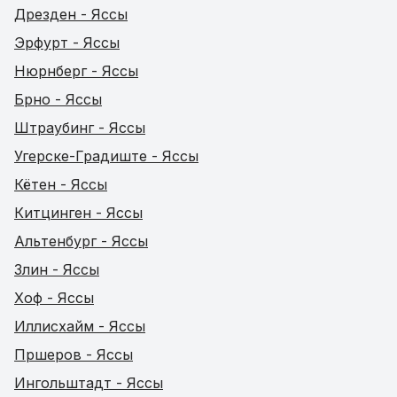
Дрезден - Яссы
Эрфурт - Яссы
Нюрнберг - Яссы
Брно - Яссы
Штраубинг - Яссы
Угерске-Градиште - Яссы
Кётен - Яссы
Китцинген - Яссы
Альтенбург - Яссы
Злин - Яссы
Хоф - Яссы
Иллисхайм - Яссы
Пршеров - Яссы
Ингольштадт - Яссы