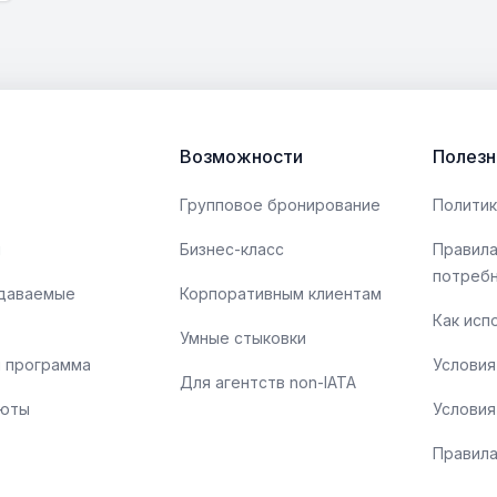
Возможности
Полезн
Групповое бронирование
Политик
ы
Бизнес-класс
Правила
потреб
адаваемые
Корпоративным клиентам
Как исп
Умные стыковки
 программа
Условия
Для агентств non-IATA
люты
Условия
Правила