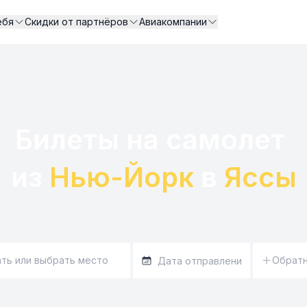
ебя
Скидки от партнёров
Авиакомпании
Билеты на самолет 

из 
Нью-Йорк
 в 
Яссы
Обрат