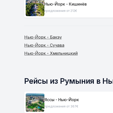
Нью-Йорк - Кишинёв
предложения от 212€
Нью-Йорк - Бакэу
Нью-Йорк - Сучава
Нью-Йорк - Хмельницкий
Рейсы из Румыния в Н
Яссы - Нью-Йорк
предложения от 367€