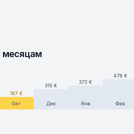
о месяцам
478
€
372
€
315
€
187
€
Окт
Дек
Янв
Фев