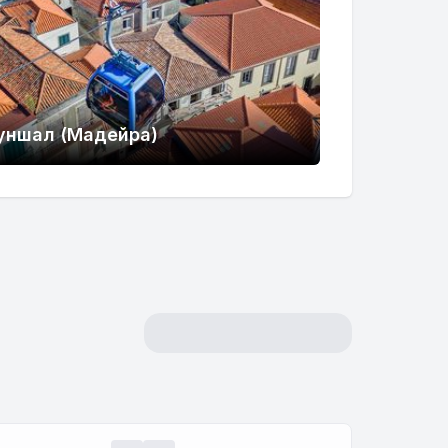
уншал (Мадейра)