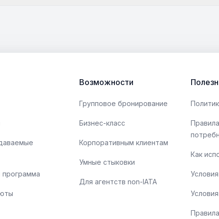
Возможности
Полезн
Групповое бронирование
Политик
ы
Бизнес-класс
Правила
потреб
адаваемые
Корпоративным клиентам
Как исп
Умные стыковки
 программа
Условия
Для агентств non-IATA
люты
Условия
Правила