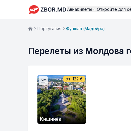
Авиабилеты
Откройте для с
Португалия
Фуншал (Мадейра)
Перелеты из Молдова г
от:
122
€
Кишинёв