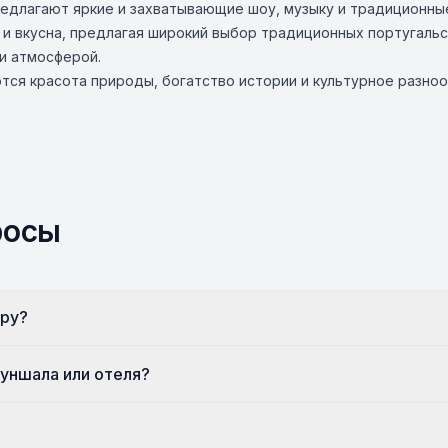
редлагают яркие и захватывающие шоу, музыку и традиционные
и вкусна, предлагая широкий выбор традиционных португальс
и атмосферой.
тся красота природы, богатство истории и культурное разно
росы
йру?
уншала или отеля?