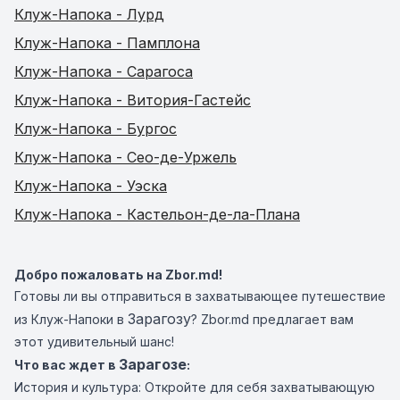
Клуж-Напока - Лурд
Клуж-Напока - Памплона
Клуж-Напока - Сарагоса
Клуж-Напока - Витория-Гастейс
Клуж-Напока - Бургос
Клуж-Напока - Сео-де-Уржель
Клуж-Напока - Уэска
Клуж-Напока - Кастельон-де-ла-Плана
Добро пожаловать на Zbor.md!
Готовы ли вы отправиться в захватывающее путешествие
Зарагозу
из Клуж-Напоки в
? Zbor.md предлагает вам
этот удивительный шанс!
Зарагозе
Что вас ждет в
:
История и культура: Откройте для себя захватывающую