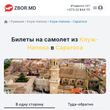
Поддержка 24/7
+373 22 844 111
Румыния
Клуж-Напока
Клуж-Напока - Сарагоса
Билеты на самолет из
Клуж-
Напока
в
Сарагоса
В одну сторону
Туда-обратно