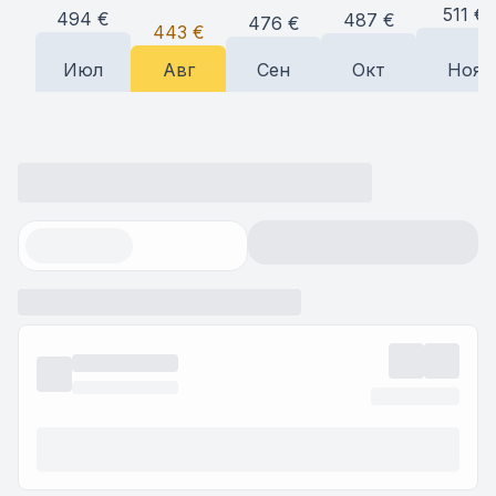
511
€
494
€
487
€
476
€
443
€
Июл
Авг
Сен
Окт
Ноя