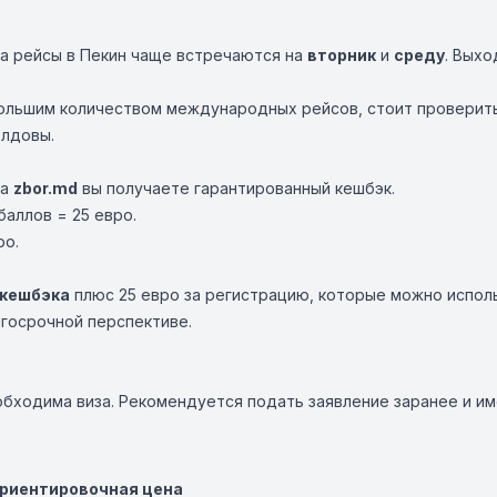
на рейсы в Пекин чаще встречаются на
вторник
и
среду
. Вых
ольшим количеством международных рейсов, стоит проверить а
олдовы.
на
zbor.md
вы получаете гарантированный кешбэк.
аллов = 25 евро.
ро.
 кешбэка
плюс 25 евро за регистрацию, которые можно испол
госрочной перспективе.
обходима виза. Рекомендуется подать заявление заранее и и
риентировочная цена