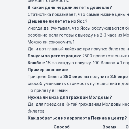
снижает стоимость.
В какой день недели лететь дешевле?
Статистика показывает, что самые низкие цены 
Дешевле ли лететь из Ясс?
Иногда да. Учитывая, что Яссы обслуживаются б
особенно если готовы к выезду на 2-3 часа из М
Можно ли сэкономить?
Да, и вот главный лайфхак: при покупке билетов 
Бонусы за регистрацию:
2500 приветственных б
Кэшбэк: 1%
за каждую покупку. 100 баллов = 1 ев
Пример экономии:
При цене билета
350 евро
вы получите
3.5 евро
способ уменьшить стоимость путешествий в дол
По прилету в Пекин
Нужна ли виза для граждан Молдовы?
Да, для поездки в Китай гражданам Молдовы не
билетов.
Как добраться из аэропорта Пекина в центр?
Способ
Время
О