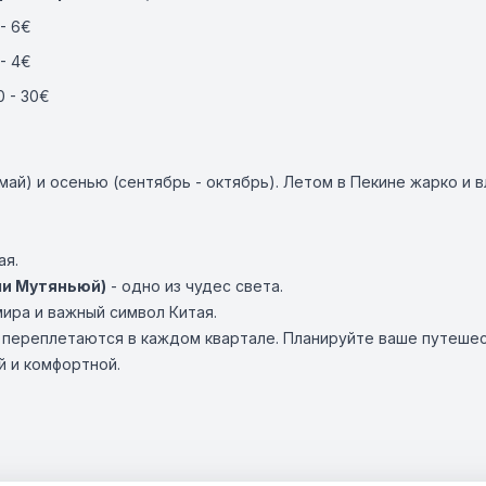
 - 6€
 - 4€
0 - 30€
май) и осенью (сентябрь - октябрь). Летом в Пекине жарко и в
ая.
ли Мутяньюй)
- одно из чудес света.
ира и важный символ Китая.
ть переплетаются в каждом квартале. Планируйте ваше путеше
й и комфортной.