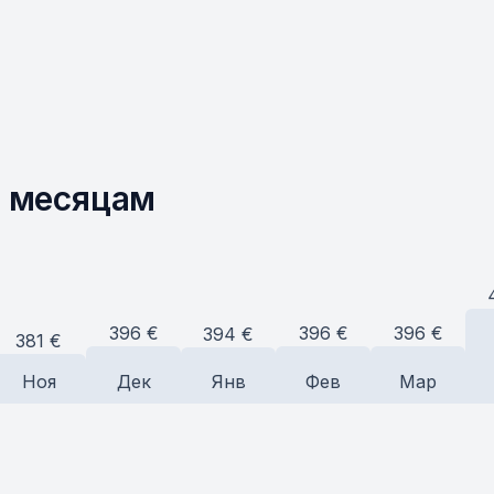
о месяцам
396
€
396
€
396
€
394
€
381
€
Ноя
Дек
Янв
Фев
Мар