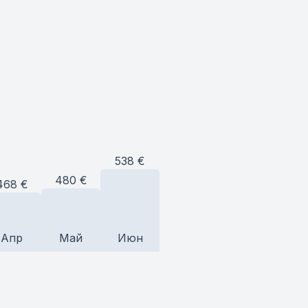
538
€
480
€
468
€
Апр
Май
Июн