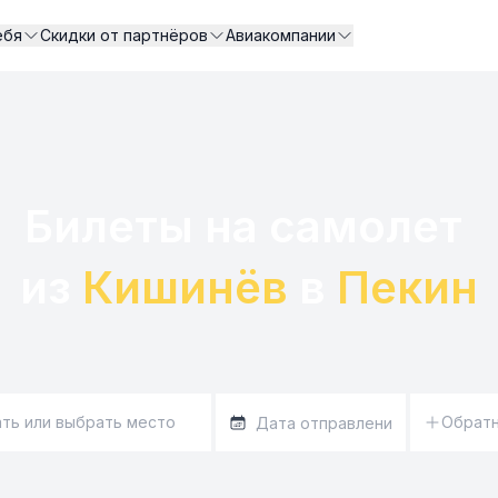
ебя
Скидки от партнёров
Авиакомпании
Билеты на самолет 

из 
Кишинёв
 в 
Пекин
Обрат