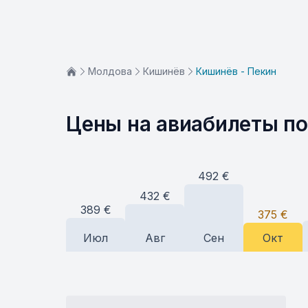
Молдова
Кишинёв
Кишинёв - Пекин
Цены на авиабилеты п
492
€
432
€
389
€
375
€
Июл
Авг
Сен
Окт