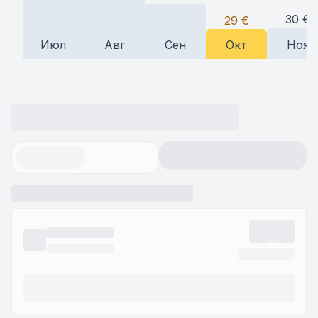
30
€
29
€
Июл
Авг
Сен
Окт
Ноя