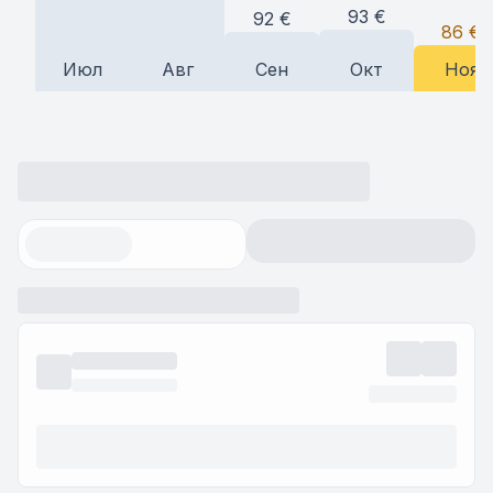
93
€
92
€
86
€
Июл
Авг
Сен
Окт
Ноя