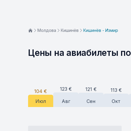
Молдова
Кишинёв
Кишинёв - Измир
Цены на авиабилеты п
123
€
121
€
113
€
104
€
Июл
Авг
Сен
Окт