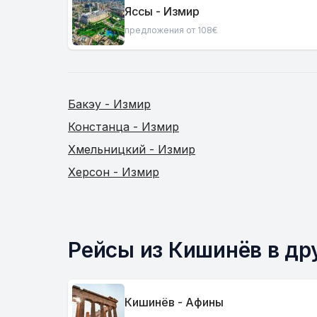
Яссы - Измир
предложения от 108€
Бакэу - Измир
Констанца - Измир
Хмельницкий - Измир
Херсон - Измир
Рейсы из Кишинёв в др
Кишинёв - Афины