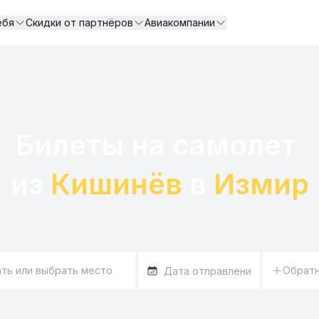
ебя
Скидки от партнёров
Авиакомпании
Билеты на самолет 

из 
Кишинёв
 в 
Измир
Обрат