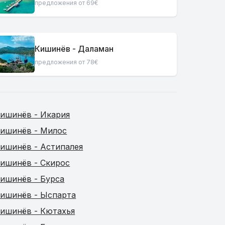
предложения от 69€
Кишинёв - Даламан
предложения от 78€
ишинёв - Икария
ишинёв - Милос
ишинёв - Астипалея
ишинёв - Скирос
ишинёв - Бурса
ишинёв - Ыспарта
ишинёв - Кютахья