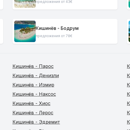
предложения от 43€
Кишинёв - Бодрум
предложения от 78€
Кишинёв - Парос
К
Кишинёв - Денизли
К
Кишинёв - Измир
К
Кишинёв - Наксос
К
Кишинёв - Хиос
К
Кишинёв - Лерос
К
Кишинёв - Эдремит
К