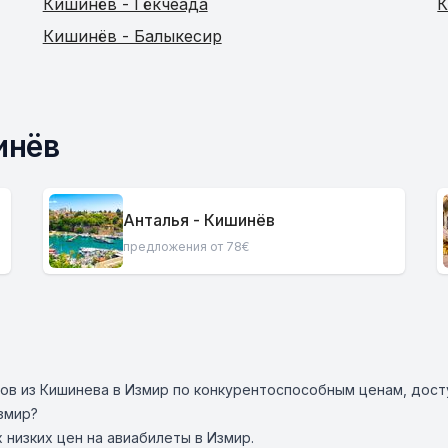
Кишинёв - Гёкчеада
К
Кишинёв - Балыкесир
инёв
Анталья - Кишинёв
предложения от 78€
в из Кишинева в Измир по конкурентоспособным ценам, дост
змир?
низких цен на авиабилеты в Измир.