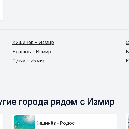
Кишинёв - Измир
С
Брашов - Измир
Б
Тулча - Измир
К
угие города рядом с Измир
Кишинёв - Родос