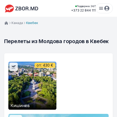
Поддержка 24/7
+373 22 844 111
Канада
Квебек
Перелеты из Молдова городов в Квебек
от:
430
€
Кишинёв