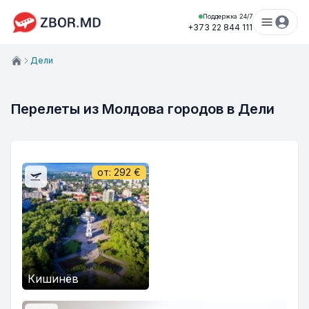
Поддержка 24/7
+373 22 844 111
Дели
Перелеты из Молдова городов в Дели
от:
292
€
Кишинёв