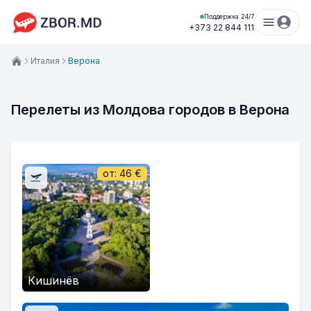
Поддержка 24/7
+373 22 844 111
Италия
Верона
Перелеты из Молдова городов в Верона
от:
46
€
Кишинёв