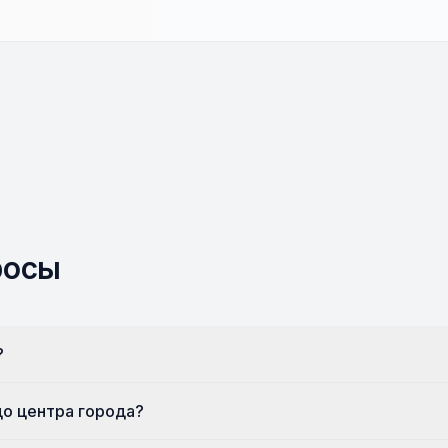
росы
?
до центра города?