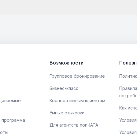
Возможности
Полезн
Групповое бронирование
Политик
ы
Бизнес-класс
Правила
потреб
адаваемые
Корпоративным клиентам
Как исп
Умные стыковки
 программа
Условия
Для агентств non-IATA
люты
Условия